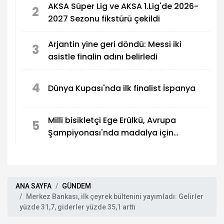
AKSA Süper Lig ve AKSA 1.Lig'de 2026-
2
2027 Sezonu fikstürü çekildi
Arjantin yine geri döndü: Messi iki
3
asistle finalin adını belirledi
4
Dünya Kupası'nda ilk finalist İspanya
Milli bisikletçi Ege Erülkü, Avrupa
5
Şampiyonası'nda madalya için
yarışacak
ANA SAYFA
GÜNDEM
Merkez Bankası, ilk çeyrek bültenini yayımladı: Gelirler
yüzde 31,7, giderler yüzde 35,1 arttı