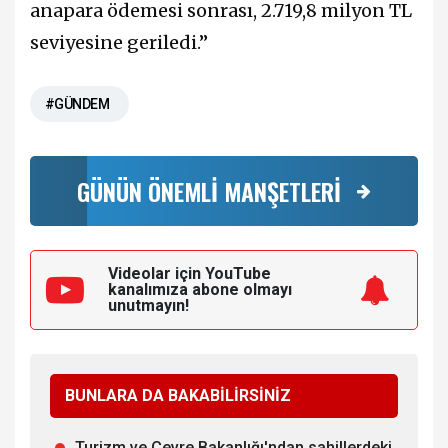
anapara ödemesi sonrası, 2.719,8 milyon TL
seviyesine geriledi.”
#GÜNDEM
GÜNÜN ÖNEMLİ MANŞETLERİ
Videolar için YouTube
kanalımıza
abone olmayı
unutmayın!
BUNLARA DA BAKABİLİRSİNİZ
Turizm ve Çevre Bakanlığı'ndan sahillerdeki