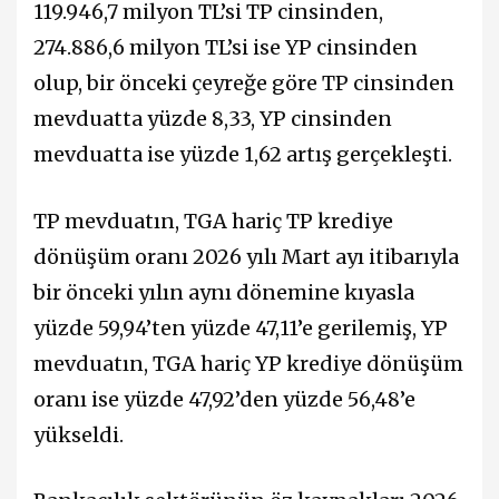
119.946,7 milyon TL’si TP cinsinden,
274.886,6 milyon TL’si ise YP cinsinden
olup, bir önceki çeyreğe göre TP cinsinden
mevduatta yüzde 8,33, YP cinsinden
mevduatta ise yüzde 1,62 artış gerçekleşti.
TP mevduatın, TGA hariç TP krediye
dönüşüm oranı 2026 yılı Mart ayı itibarıyla
bir önceki yılın aynı dönemine kıyasla
yüzde 59,94’ten yüzde 47,11’e gerilemiş, YP
mevduatın, TGA hariç YP krediye dönüşüm
oranı ise yüzde 47,92’den yüzde 56,48’e
yükseldi.