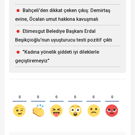
Bahçeli'den dikkat çeken çıkış: Demirtaş
evine, Öcalan umut hakkına kavuşmalı
Etimesgut Belediye Başkanı Erdal
Beşikçioğlu'nun uyuşturucu testi pozitif çıktı
"Kadına yönelik şiddeti iyi dileklerle
geçiştiremeyiz"
0
0
0
0
0
0