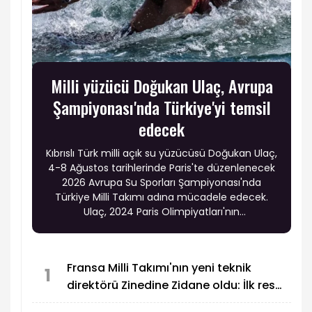
Milli yüzücü Doğukan Ulaç, Avrupa
Şampiyonası'nda Türkiye'yi temsil
edecek
Kıbrıslı Türk milli açık su yüzücüsü Doğukan Ulaç,
4-8 Ağustos tarihlerinde Paris'te düzenlenecek
2026 Avrupa Su Sporları Şampiyonası'nda
Türkiye Milli Takımı adına mücadele edecek.
Ulaç, 2024 Paris Olimpiyatları'nın
gerçekleştirildiği Seine Nehri'nde, olimpiyat
şampiyonları ve madalyalı sporcuların da yer
aldığı güçlü rakiplerine karşı dört farklı
Fransa Milli Takımı'nın yeni teknik
kategoride Türkiye'yi temsil etmeye
1
direktörü Zinedine Zidane oldu: İlk resmi
hazırlanıyor.
maçı Türkiye