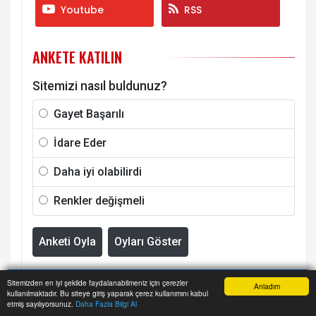
Youtube
RSS
ANKETE KATILIN
Sitemizi nasıl buldunuz?
Gayet Başarılı
İdare Eder
Daha iyi olabilirdi
Renkler değişmeli
Anketi Oyla
Oyları Göster
BENZER HABERLER
Sitemizden en iyi şekilde faydalanabilmeniz için çerezler
Anladım
kullanılmaktadır. Bu siteye giriş yaparak çerez kullanımını kabul
Anasayfa
Yazarlar
Haber Ara
İhbar Hattı
Menu
etmiş sayılıyorsunuz.
Daha Fazla Bilgi Al