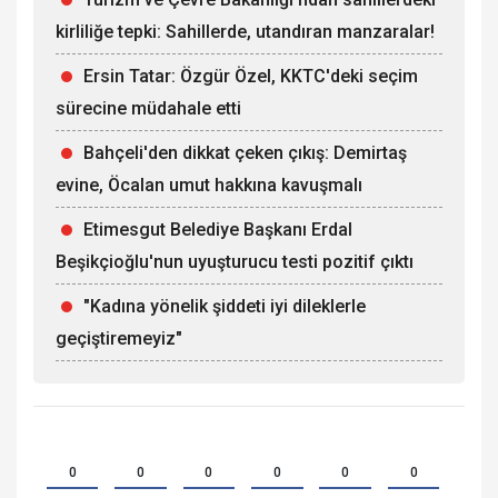
kirliliğe tepki: Sahillerde, utandıran manzaralar!
Ersin Tatar: Özgür Özel, KKTC'deki seçim
sürecine müdahale etti
Bahçeli'den dikkat çeken çıkış: Demirtaş
evine, Öcalan umut hakkına kavuşmalı
Etimesgut Belediye Başkanı Erdal
Beşikçioğlu'nun uyuşturucu testi pozitif çıktı
"Kadına yönelik şiddeti iyi dileklerle
geçiştiremeyiz"
0
0
0
0
0
0