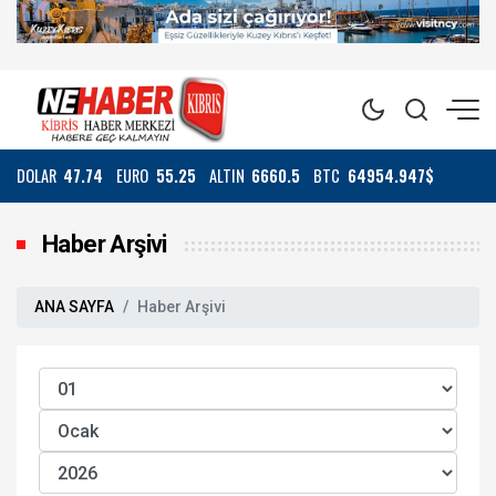
DOLAR
47.74
EURO
55.25
ALTIN
6660.5
BTC
64954.947$
Haber Arşivi
ANA SAYFA
Haber Arşivi