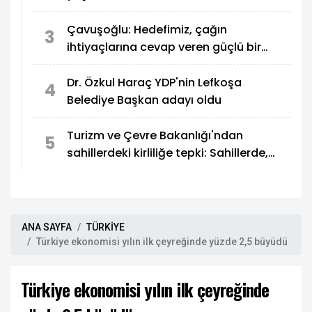
Çavuşoğlu: Hedefimiz, çağın
3
ihtiyaçlarına cevap veren güçlü bir
eğitim sistemi oluşturmak
Dr. Özkul Haraç YDP'nin Lefkoşa
4
Belediye Başkan adayı oldu
Turizm ve Çevre Bakanlığı'ndan
5
sahillerdeki kirliliğe tepki: Sahillerde,
utandıran manzaralar!
ANA SAYFA
TÜRKİYE
Türkiye ekonomisi yılın ilk çeyreğinde yüzde 2,5 büyüdü
Türkiye ekonomisi yılın ilk çeyreğinde