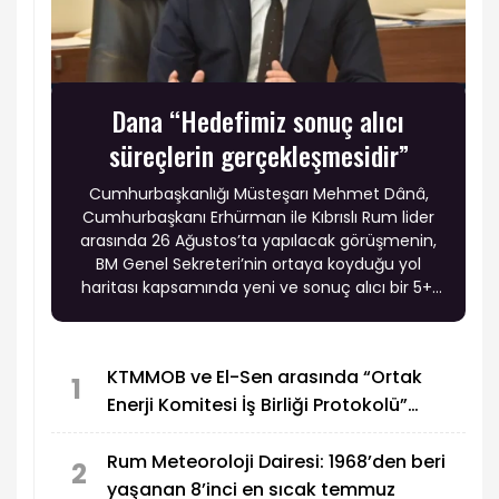
Dana “Hedefimiz sonuç alıcı
süreçlerin gerçekleşmesidir”
Cumhurbaşkanlığı Müsteşarı Mehmet Dânâ,
Cumhurbaşkanı Erhürman ile Kıbrıslı Rum lider
arasında 26 Ağustos’ta yapılacak görüşmenin,
BM Genel Sekreteri’nin ortaya koyduğu yol
haritası kapsamında yeni ve sonuç alıcı bir 5+1
toplantısına hazırlık niteliği taşıdığını belirtti.
KTMMOB ve El-Sen arasında “Ortak
1
Enerji Komitesi İş Birliği Protokolü”
imzalandı
Rum Meteoroloji Dairesi: 1968’den beri
2
yaşanan 8’inci en sıcak temmuz