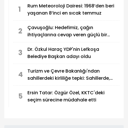
Rum Meteoroloji Dairesi: 1968’den beri
1
yaşanan 8’inci en sıcak temmuz
Çavuşoğlu: Hedefimiz, çağın
2
ihtiyaçlarına cevap veren güçlü bir
eğitim sistemi oluşturmak
Dr. Özkul Haraç YDP'nin Lefkoşa
3
Belediye Başkan adayı oldu
Turizm ve Çevre Bakanlığı'ndan
4
sahillerdeki kirliliğe tepki: Sahillerde,
utandıran manzaralar!
Ersin Tatar: Özgür Özel, KKTC'deki
5
seçim sürecine müdahale etti