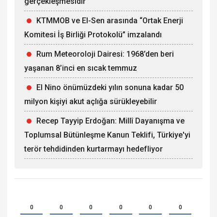
gerçekleşmesidir”
KTMMOB ve El-Sen arasında “Ortak Enerji
Komitesi İş Birliği Protokolü” imzalandı
Rum Meteoroloji Dairesi: 1968’den beri
yaşanan 8’inci en sıcak temmuz
El Nino önümüzdeki yılın sonuna kadar 50
milyon kişiyi akut açlığa sürükleyebilir
Recep Tayyip Erdoğan: Millî Dayanışma ve
Toplumsal Bütünleşme Kanun Teklifi, Türkiye'yi
terör tehdidinden kurtarmayı hedefliyor
0
0
0
0
0
0