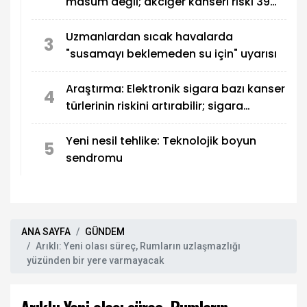
masum değil; akciğer kanseri riski 39
kat fazla
Uzmanlardan sıcak havalarda
3
"susamayı beklemeden su için" uyarısı
Araştırma: Elektronik sigara bazı kanser
4
türlerinin riskini artırabilir; sigara
bırakma yöntemi değil
Yeni nesil tehlike: Teknolojik boyun
5
sendromu
ANA SAYFA
GÜNDEM
Arıklı: Yeni olası süreç, Rumların uzlaşmazlığı
yüzünden bir yere varmayacak