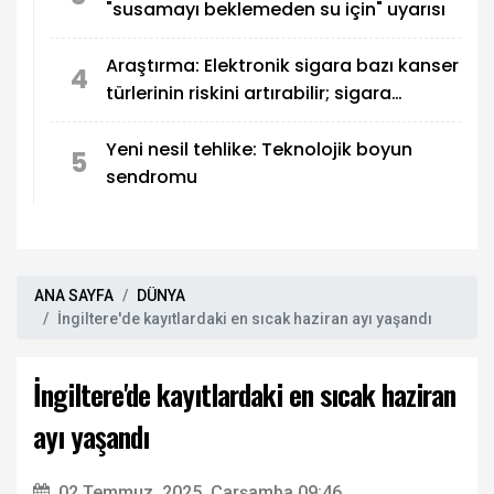
"susamayı beklemeden su için" uyarısı
Araştırma: Elektronik sigara bazı kanser
4
türlerinin riskini artırabilir; sigara
bırakma yöntemi değil
Yeni nesil tehlike: Teknolojik boyun
5
sendromu
ANA SAYFA
DÜNYA
İngiltere'de kayıtlardaki en sıcak haziran ayı yaşandı
İngiltere'de kayıtlardaki en sıcak haziran
ayı yaşandı
02 Temmuz, 2025, Çarşamba 09:46