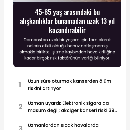
45-65 yaş arasındaki bu
alışkanlıklar bunamadan uzak 13 yıl
kazandırabilir
Demanstan uzak bir yaşam için tam olarak
nelerin etkili olduğu henüz netleşmemiş
olmakla birlikte; işitme kaybından hava kirliliğine
kadar birçok risk faktörünün varlığı biliniyor.
Uzun süre oturmak kanserden ölüm
1
riskini artırıyor
Uzman uyardı: Elektronik sigara da
2
masum değil; akciğer kanseri riski 39
kat fazla
Uzmanlardan sıcak havalarda
3