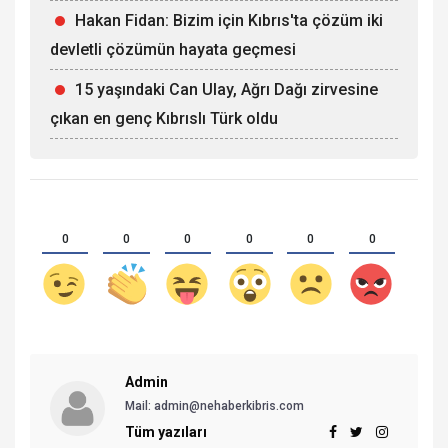
Hakan Fidan: Bizim için Kıbrıs'ta çözüm iki
devletli çözümün hayata geçmesi
15 yaşındaki Can Ulay, Ağrı Dağı zirvesine
çıkan en genç Kıbrıslı Türk oldu
0
0
0
0
0
0
Admin
Mail:
admin@nehaberkibris.com
Tüm yazıları