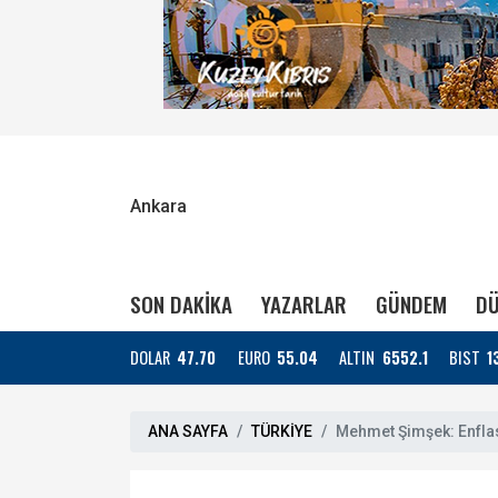
Ankara
SON DAKİKA
YAZARLAR
GÜNDEM
DÜ
DOLAR
47.70
EURO
55.04
ALTIN
6552.1
BIST
1
ANA SAYFA
TÜRKİYE
Mehmet Şimşek: Enflasy