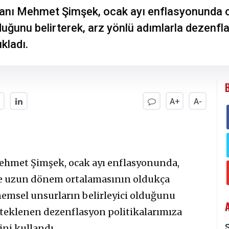
kanı Mehmet Şimşek, ocak ayı enflasyonunda 
olduğunu belirterek, arz yönlü adımlarla dezenfl
ıkladı.
A+
A-
ehmet Şimşek, ocak ayı enflasyonunda,
le uzun dönem ortalamasının oldukça
önemsel unsurların belirleyici olduğunu
esteklenen dezenflasyon politikalarımıza
S
ini kullandı.