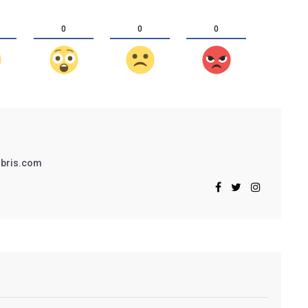
0
0
0
bris.com