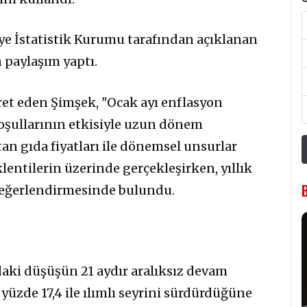
ye İstatistik Kurumu tarafından açıklanan
n paylaşım yaptı.
ret eden Şimşek, "Ocak ayı enflasyon
şullarının etkisiyle uzun dönem
an gıda fiyatları ile dönemsel unsurlar
klentilerin üzerinde gerçekleşirken, yıllık
 değerlendirmesinde bulundu.
aki düşüşün 21 aydır aralıksız devam
üzde 17,4 ile ılımlı seyrini sürdürdüğüne