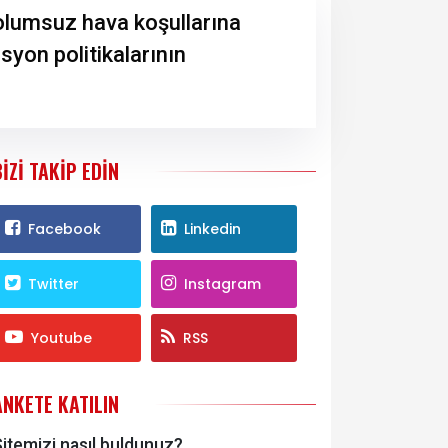
olumsuz hava koşullarına
asyon politikalarının
BIZI TAKIP EDIN
Facebook
Linkedin
Twitter
Instagram
Youtube
RSS
ANKETE KATILIN
itemizi nasıl buldunuz?