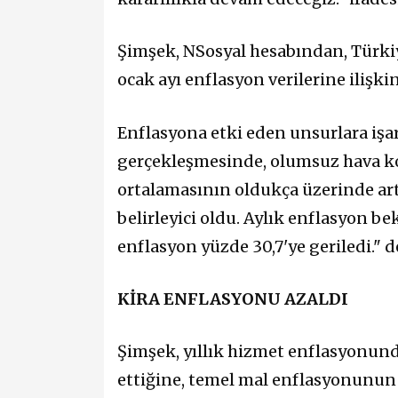
Şimşek, NSosyal hesabından, Türki
ocak ayı enflasyon verilerine ilişki
Enflasyona etki eden unsurlara işa
gerçekleşmesinde, olumsuz hava ko
ortalamasının oldukça üzerinde art
belirleyici oldu. Aylık enflasyon be
enflasyon yüzde 30,7'ye geriledi."
KİRA ENFLASYONU AZALDI
Şimşek, yıllık hizmet enflasyonund
ettiğine, temel mal enflasyonunun y