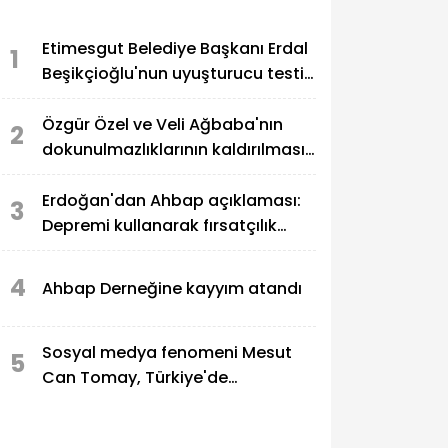
Etimesgut Belediye Başkanı Erdal
1
Beşikçioğlu'nun uyuşturucu testi
pozitif çıktı
Özgür Özel ve Veli Ağbaba'nın
2
dokunulmazlıklarının kaldırılması
talep edildi
Erdoğan'dan Ahbap açıklaması:
3
Depremi kullanarak fırsatçılık
yapanlar adalete hesap veriyor
4
Ahbap Derneğine kayyım atandı
Sosyal medya fenomeni Mesut
5
Can Tomay, Türkiye'de
uyuşturucu soruşturmasında
gözaltına alındı