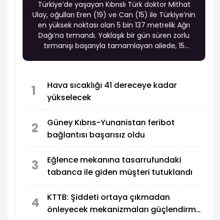
Türkiye’de yaşayan Kıbrıslı Türk doktor Mithat
Ulay, oğulları Eren (19) ve Can (15) ile Türkiye’nin
en yüksek noktası olan 5 bin 137 metrelik Ağrı
Dağı’na tırmandı. Yaklaşık bir gün süren zorlu
tırmanışı başarıyla tamamlayan ailede, 15
yaşındaki Can Ulay Ağrı Dağı zirvesine ulaşan en
genç Kıbrıslı Türk oldu.
Hava sıcaklığı 41 dereceye kadar
1
yükselecek
Güney Kıbrıs-Yunanistan feribot
2
bağlantısı başarısız oldu
Eğlence mekanına tasarrufundaki
3
tabanca ile giden müşteri tutuklandı
KTTB: Şiddeti ortaya çıkmadan
4
önleyecek mekanizmaları güçlendirmek