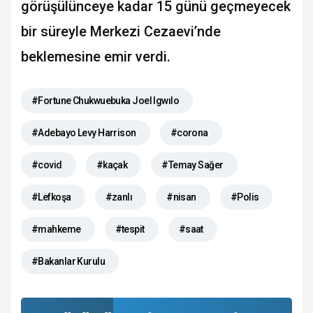
görüşülünceye kadar 15 günü geçmeyecek
bir süreyle Merkezi Cezaevi’nde
beklemesine emir verdi.
#Fortune Chukwuebuka Joel Igwılo
#Adebayo Levy Harrison
#corona
#covid
#kaçak
#Temay Sağer
#Lefkoşa
#zanlı
#nisan
#Polis
#mahkeme
#tespit
#saat
#Bakanlar Kurulu