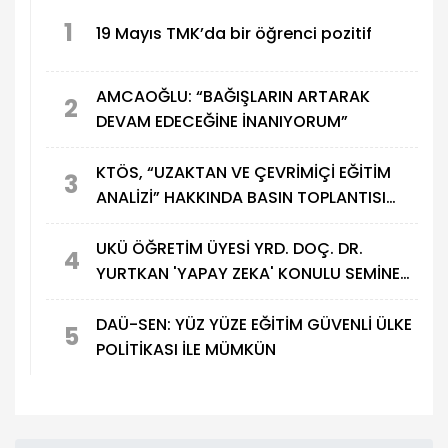
1
19 Mayıs TMK’da bir öğrenci pozitif
AMCAOĞLU: “BAĞIŞLARIN ARTARAK
2
DEVAM EDECEĞİNE İNANIYORUM”
KTÖS, “UZAKTAN VE ÇEVRİMİÇİ EĞİTİM
3
ANALİZİ” HAKKINDA BASIN TOPLANTISI
DÜZENLEDİ
UKÜ ÖĞRETİM ÜYESİ YRD. DOÇ. DR.
4
YURTKAN 'YAPAY ZEKA' KONULU SEMİNER
DÜZENLEDİ
DAÜ-SEN: YÜZ YÜZE EĞİTİM GÜVENLİ ÜLKE
5
POLİTİKASI İLE MÜMKÜN