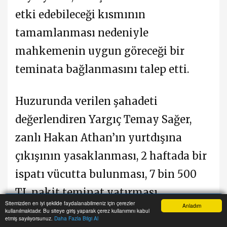
etki edebileceği kısmının
tamamlanması nedeniyle
mahkemenin uygun göreceği bir
teminata bağlanmasını talep etti.
Huzurunda verilen şahadeti
değerlendiren Yargıç Temay Sağer,
zanlı Hakan Athan’ın yurtdışına
çıkışının yasaklanması, 2 haftada bir
ispatı vücutta bulunması, 7 bin 500
TL nakit teminat yatırması,
Sitemizden en iyi şekilde faydalanabilmeniz için çerezler
Anladım
ikametgâhının bulunduğu Girne
kullanılmaktadır. Bu siteye giriş yaparak çerez kullanımını kabul
Anasayfa
Yazarlar
Haber Ara
İhbar Hattı
Menu
etmiş sayılıyorsunuz.
Daha Fazla Bilgi Al