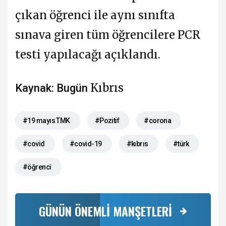
çıkan öğrenci ile aynı sınıfta
sınava giren tüm öğrencilere PCR
testi yapılacağı açıklandı.
Kıbrıs
Kaynak: Bugün
#19 mayıs TMK
#Pozitif
#corona
#covid
#covid-19
#kıbrıs
#türk
#öğrenci
GÜNÜN ÖNEMLİ MANŞETLERİ