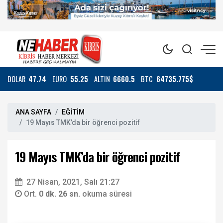
DOLAR
47.74
EURO
55.25
ALTIN
6660.5
BTC
64735.775$
ANA SAYFA
EĞİTİM
19 Mayıs TMK’da bir öğrenci pozitif
19 Mayıs TMK’da bir öğrenci pozitif
27 Nisan, 2021, Salı 21:27
Ort.
0 dk. 26 sn.
okuma süresi