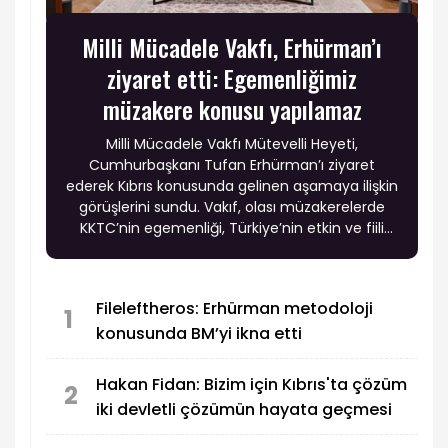
Milli Mücadele Vakfı, Erhürman’ı
ziyaret etti: Egemenliğimiz
müzakere konusu yapılamaz
Milli Mücadele Vakfı Mütevelli Heyeti,
Cumhurbaşkanı Tufan Erhürman’ı ziyaret
ederek Kıbrıs konusunda gelinen aşamaya ilişkin
görüşlerini sundu. Vakıf, olası müzakerelerde
KKTC’nin egemenliği, Türkiye’nin etkin ve fiili
garantisi ile Türk askerinin adadaki varlığının
tartışma konusu yapılmaması gerektiğini
vurgularken, Rum tarafının uzlaşmazlığının
Fileleftheros: Erhürman metodoloji
sürmesi halinde KKTC’nin tanınmasına yönelik
1
konusunda BM’yi ikna etti
adımların gündeme taşınmasını istedi.
Hakan Fidan: Bizim için Kıbrıs'ta çözüm
2
iki devletli çözümün hayata geçmesi