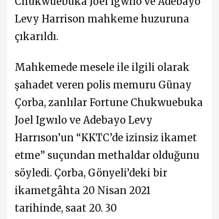
Chukwuebuka Joel Igwilo ve Adebayo
Levy Harrison mahkeme huzuruna
çıkarıldı.
Mahkemede mesele ile ilgili olarak
şahadet veren polis memuru Günay
Çorba, zanlılar Fortune Chukwuebuka
Joel Igwılo ve Adebayo Levy
Harrıson’un “KKTC’de izinsiz ikamet
etme” suçundan methaldar olduğunu
söyledi. Çorba, Gönyeli’deki bir
ikametgâhta 20 Nisan 2021
tarihinde, saat 20. 30