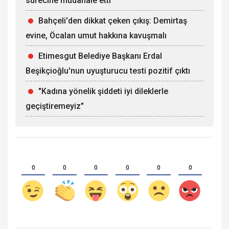
sürecine müdahale etti
Bahçeli'den dikkat çeken çıkış: Demirtaş
evine, Öcalan umut hakkına kavuşmalı
Etimesgut Belediye Başkanı Erdal
Beşikçioğlu'nun uyuşturucu testi pozitif çıktı
"Kadına yönelik şiddeti iyi dileklerle
geçiştiremeyiz"
0
0
0
0
0
0