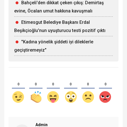
Bahçeli'den dikkat çeken çıkış: Demirtaş
evine, Öcalan umut hakkına kavuşmalı
Etimesgut Belediye Başkanı Erdal
Beşikçioğlu'nun uyuşturucu testi pozitif çıktı
"Kadına yönelik şiddeti iyi dileklerle
geçiştiremeyiz"
0
0
0
0
0
0
Admin