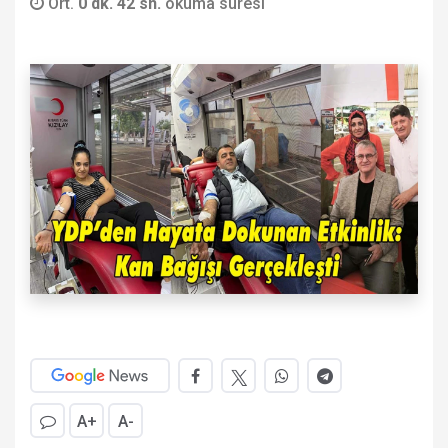
Ort.
0 dk. 42 sn.
okuma süresi
A+
A-