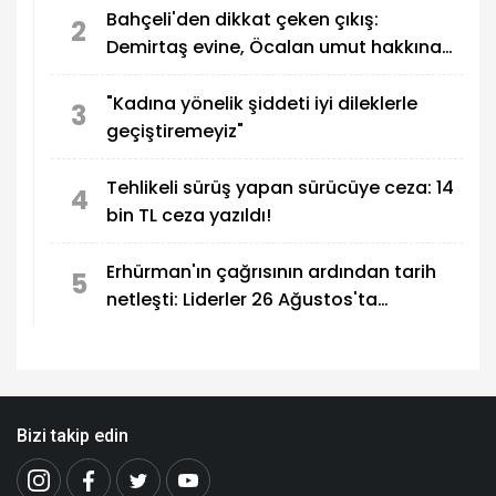
Bahçeli'den dikkat çeken çıkış:
2
Demirtaş evine, Öcalan umut hakkına
kavuşmalı
"Kadına yönelik şiddeti iyi dileklerle
3
geçiştiremeyiz"
Tehlikeli sürüş yapan sürücüye ceza: 14
4
bin TL ceza yazıldı!
Erhürman'ın çağrısının ardından tarih
5
netleşti: Liderler 26 Ağustos'ta
buluşuyor
Bizi takip edin