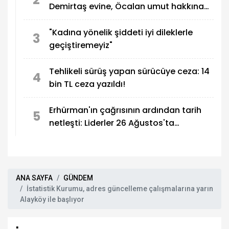
Demirtaş evine, Öcalan umut hakkına
kavuşmalı
"Kadına yönelik şiddeti iyi dileklerle
3
geçiştiremeyiz"
Tehlikeli sürüş yapan sürücüye ceza: 14
4
bin TL ceza yazıldı!
Erhürman'ın çağrısının ardından tarih
5
netleşti: Liderler 26 Ağustos'ta
buluşuyor
ANA SAYFA
GÜNDEM
İstatistik Kurumu, adres güncelleme çalışmalarına yarın
Alayköy ile başlıyor