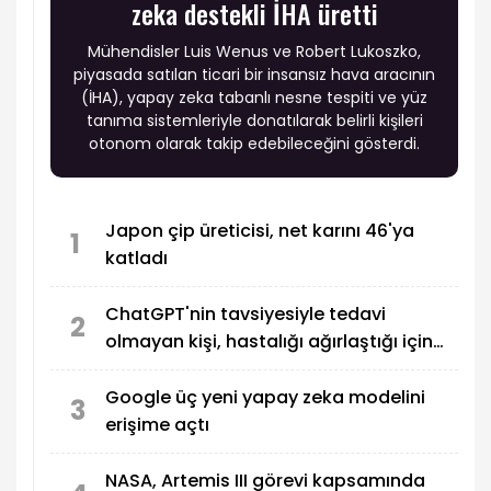
zeka destekli İHA üretti
Mühendisler Luis Wenus ve Robert Lukoszko,
piyasada satılan ticari bir insansız hava aracının
(İHA), yapay zeka tabanlı nesne tespiti ve yüz
tanıma sistemleriyle donatılarak belirli kişileri
otonom olarak takip edebileceğini gösterdi.
Japon çip üreticisi, net karını 46'ya
1
katladı
ChatGPT'nin tavsiyesiyle tedavi
2
olmayan kişi, hastalığı ağırlaştığı için
OpenAI'a dava açtı
Google üç yeni yapay zeka modelini
3
erişime açtı
NASA, Artemis III görevi kapsamında