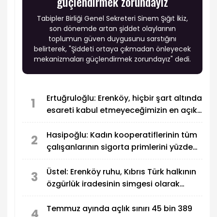
güçlendirmek zorundayız
Tabipler Birliği Genel Sekreteri Sinem Şığıt İkiz,
son dönemde artan şiddet olaylarının
toplumun güven duygusunu sarstığını
belirterek, "Şiddeti ortaya çıkmadan önleyecek
mekanizmaları güçlendirmek zorundayız" dedi.
Ertuğruloğlu: Erenköy, hiçbir şart altında
1
esareti kabul etmeyeceğimizin en açık
kanıtıdır
Hasipoğlu: Kadın kooperatiflerinin tüm
2
çalışanlarının sigorta primlerini yüzde
100 karşılayacağız
Üstel: Erenköy ruhu, Kıbrıs Türk halkının
3
özgürlük iradesinin simgesi olarak
sonsuza dek yaşayacak
Temmuz ayında açlık sınırı 45 bin 389
4