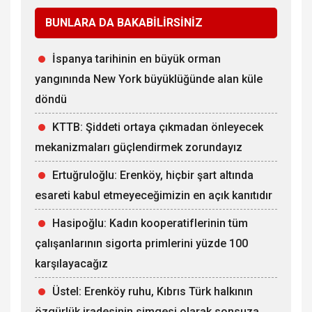
BUNLARA DA BAKABİLİRSİNİZ
İspanya tarihinin en büyük orman
yangınında New York büyüklüğünde alan küle
döndü
KTTB: Şiddeti ortaya çıkmadan önleyecek
mekanizmaları güçlendirmek zorundayız
Ertuğruloğlu: Erenköy, hiçbir şart altında
esareti kabul etmeyeceğimizin en açık kanıtıdır
Hasipoğlu: Kadın kooperatiflerinin tüm
çalışanlarının sigorta primlerini yüzde 100
karşılayacağız
Üstel: Erenköy ruhu, Kıbrıs Türk halkının
özgürlük iradesinin simgesi olarak sonsuza