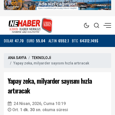
DOLAR
47.70
EURO
55.04
ALTIN
6552.1
BTC
64312.149$
ANA SAYFA
TEKNOLOJİ
Yapay zeka, milyarder sayısını hızla artıracak
Yapay zeka, milyarder sayısını hızla
artıracak
24 Nisan, 2026, Cuma 10:19
Ort.
1 dk. 30 sn.
okuma süresi