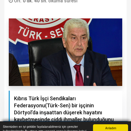
Ort.
0 dk. 40 sn.
okuma süresi
Kıbrıs Türk İşçi Sendikaları
Federasyonu(Türk-Sen) bir işçinin
Dörtyol’da inşaattan düşerek hayatını
kaybetmesinde ciddi ihmaller bulunduğunu
savundu.
Sitemizden en iyi şekilde faydalanabilmeniz için çerezler
Anladım
kullanılmaktadır. Bu siteye giriş yaparak çerez kullanımını kabul