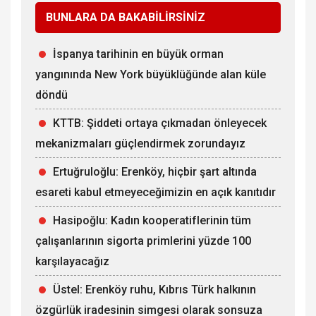
BUNLARA DA BAKABİLİRSİNİZ
İspanya tarihinin en büyük orman
yangınında New York büyüklüğünde alan küle
döndü
KTTB: Şiddeti ortaya çıkmadan önleyecek
mekanizmaları güçlendirmek zorundayız
Ertuğruloğlu: Erenköy, hiçbir şart altında
esareti kabul etmeyeceğimizin en açık kanıtıdır
Hasipoğlu: Kadın kooperatiflerinin tüm
çalışanlarının sigorta primlerini yüzde 100
karşılayacağız
Üstel: Erenköy ruhu, Kıbrıs Türk halkının
özgürlük iradesinin simgesi olarak sonsuza