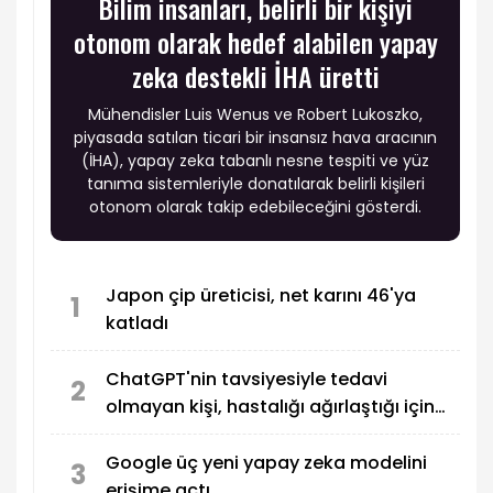
Bilim insanları, belirli bir kişiyi
otonom olarak hedef alabilen yapay
zeka destekli İHA üretti
Mühendisler Luis Wenus ve Robert Lukoszko,
piyasada satılan ticari bir insansız hava aracının
(İHA), yapay zeka tabanlı nesne tespiti ve yüz
tanıma sistemleriyle donatılarak belirli kişileri
otonom olarak takip edebileceğini gösterdi.
Japon çip üreticisi, net karını 46'ya
1
katladı
ChatGPT'nin tavsiyesiyle tedavi
2
olmayan kişi, hastalığı ağırlaştığı için
OpenAI'a dava açtı
Google üç yeni yapay zeka modelini
3
erişime açtı