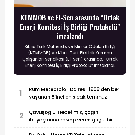
KTMMOB ve El-Sen arasında “Ortak
Enerji Komitesi İş Birliği Protokolü”
imzalandı
Kıbrıs Türk Mühendis ve Mimar Odaları Birliği
(KTMMOB) ve Kıbrıs Türk Elektrik Kurumu
Çalışanları Sendikası (El-Sen) arasında, “Ortak
Enerji Komitesi İş Birliği Protokolü” imzalandı.
Rum Meteoroloji Dairesi: 1968’den beri
1
yaşanan 8’inci en sıcak temmuz
Çavuşoğlu: Hedefimiz, çağın
2
ihtiyaçlarına cevap veren güçlü bir
eğitim sistemi oluşturmak