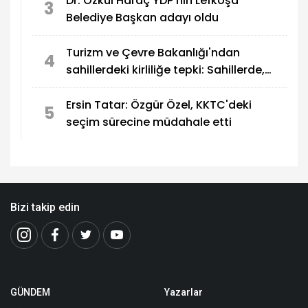
Dr. Özkul Haraç YDP'nin Lefkoşa
3
Belediye Başkan adayı oldu
Turizm ve Çevre Bakanlığı'ndan
4
sahillerdeki kirliliğe tepki: Sahillerde,
utandıran manzaralar!
Ersin Tatar: Özgür Özel, KKTC'deki
5
seçim sürecine müdahale etti
Bizi takip edin
GÜNDEM
Yazarlar