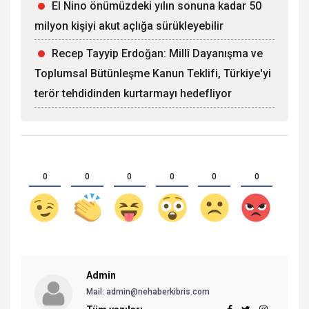
El Nino önümüzdeki yılın sonuna kadar 50
milyon kişiyi akut açlığa sürükleyebilir
Recep Tayyip Erdoğan: Millî Dayanışma ve
Toplumsal Bütünleşme Kanun Teklifi, Türkiye'yi
terör tehdidinden kurtarmayı hedefliyor
0
0
0
0
0
0
Admin
Mail: admin@nehaberkibris.com