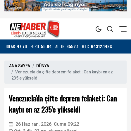
DOLAR
47.70
EURO
55.04
ALTIN
6552.1
BTC
64312.149$
ANA SAYFA
DÜNYA
Venezuela'da çifte deprem felaketi: Can kaybı en az
235'e yükseldi
Venezuela'da çifte deprem felaketi: Can
kaybı en az 235'e yükseldi
26 Haziran, 2026, Cuma 09:22