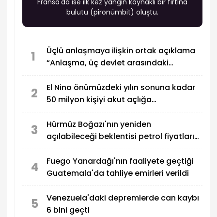
Fransa'da ise ilk kez yangın kaynaklı bir fırtına
bulutu (pironümbit) oluştu.
Üçlü anlaşmaya ilişkin ortak açıklama
1
“Anlaşma, üç devlet arasındaki
savunma işbirliğinin geliştirilmesini
öngörüyor"
El Nino önümüzdeki yılın sonuna kadar
2
50 milyon kişiyi akut açlığa
sürükleyebilir
Hürmüz Boğazı'nın yeniden
3
açılabileceği beklentisi petrol fiyatlarını
düşürdü
Fuego Yanardağı'nın faaliyete geçtiği
4
Guatemala'da tahliye emirleri verildi
Venezuela'daki depremlerde can kaybı
5
6 bini geçti