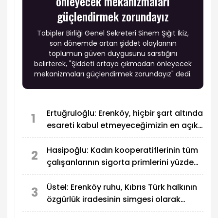
önleyecek mekanizmaları
güçlendirmek zorundayız
Tabipler Birliği Genel Sekreteri Sinem Şığıt İkiz,
son dönemde artan şiddet olaylarının
toplumun güven duygusunu sarstığını
belirterek, "Şiddeti ortaya çıkmadan önleyecek
mekanizmaları güçlendirmek zorundayız" dedi.
Ertuğruloğlu: Erenköy, hiçbir şart altında
1
esareti kabul etmeyeceğimizin en açık
kanıtıdır
Hasipoğlu: Kadın kooperatiflerinin tüm
2
çalışanlarının sigorta primlerini yüzde
100 karşılayacağız
Üstel: Erenköy ruhu, Kıbrıs Türk halkının
3
özgürlük iradesinin simgesi olarak
sonsuza dek yaşayacak