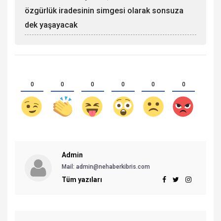
özgürlük iradesinin simgesi olarak sonsuza
dek yaşayacak
0
0
0
0
0
0
Admin
Mail: admin@nehaberkibris.com
Tüm yazıları