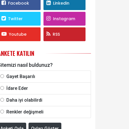
Facebook
Linkedin
Twitter
Instagram
Youtube
RSS
ANKETE KATILIN
itemizi nasıl buldunuz?
Gayet Başarılı
İdare Eder
Daha iyi olabilirdi
Renkler değişmeli
Anketi Oyla
Oyları Göster