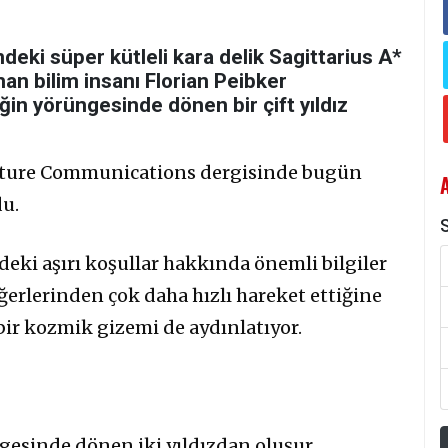
eki süper kütleli kara delik Sagittarius A*
man bilim insanı Florian Peibker
liğin yörüngesinde dönen bir çift yıldız
 Nature Communications dergisinde bugün
u.
S
ki aşırı koşullar hakkında önemli bilgiler
ğerlerinden çok daha hızlı hareket ettiğine
ir kozmik gizemi de aydınlatıyor.
üngesinde dönen iki yıldızdan oluşur.