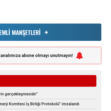
EMLİ MANŞETLERİ
kanalımıza
abone olmayı unutmayın!
rin gerçekleşmesidir”
rji Komitesi İş Birliği Protokolü” imzalandı