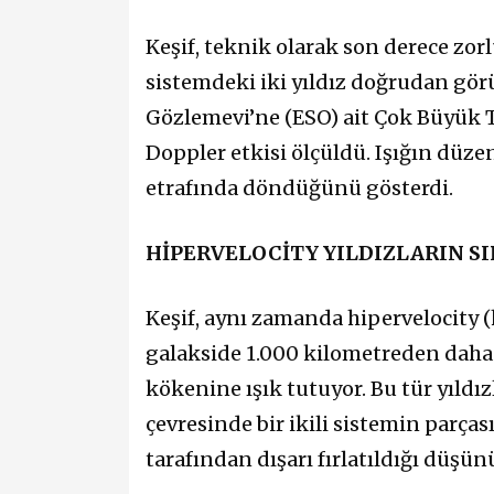
Keşif, teknik olarak son derece zor
sistemdeki iki yıldız doğrudan gö
Gözlemevi’ne (ESO) ait Çok Büyük Te
Doppler etkisi ölçüldü. Işığın düzen
etrafında döndüğünü gösterdi.
HİPERVELOCİTY YILDIZLARIN S
Keşif, aynı zamanda hipervelocity (h
galakside 1.000 kilometreden daha 
kökenine ışık tutuyor. Bu tür yıldız
çevresinde bir ikili sistemin parças
tarafından dışarı fırlatıldığı düşün