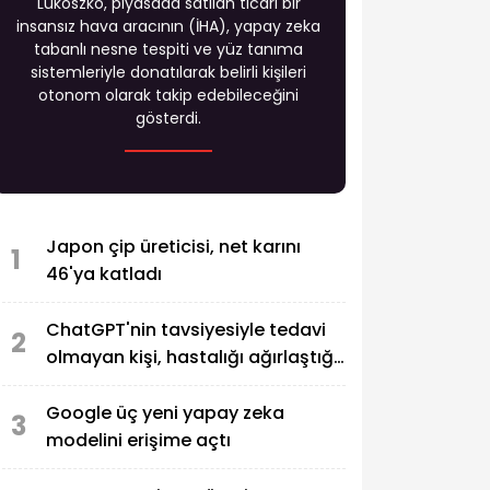
Lukoszko, piyasada satılan ticari bir
insansız hava aracının (İHA), yapay zeka
tabanlı nesne tespiti ve yüz tanıma
sistemleriyle donatılarak belirli kişileri
otonom olarak takip edebileceğini
gösterdi.
Japon çip üreticisi, net karını
1
46'ya katladı
ChatGPT'nin tavsiyesiyle tedavi
2
olmayan kişi, hastalığı ağırlaştığı
için OpenAI'a dava açtı
Google üç yeni yapay zeka
3
modelini erişime açtı