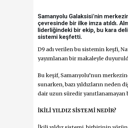
Samanyolu Galaksisi’nin merkezind
çevresinde bir ilke imza atıldı. Al
liderliğindeki bir ekip, bu kara de
sistemi keşfetti.
D9 adı verilen bu sistemin keşfi,
yayımlanan bir makaleyle duyuruld
Bu keşif, Samanyolu’nun merkezinde
sunarken, bazı yıldızların neden di
dair uzun süredir yanıtlanamayan b
İKİLİ YILDIZ SİSTEMİ NEDİR?
İkili yıldız sistemi, birbirinin yör