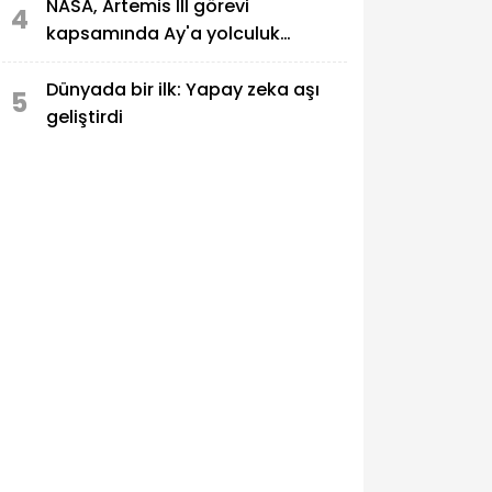
NASA, Artemis III görevi
4
kapsamında Ay'a yolculuk
yapacak astronotları açıkladı
Dünyada bir ilk: Yapay zeka aşı
5
geliştirdi