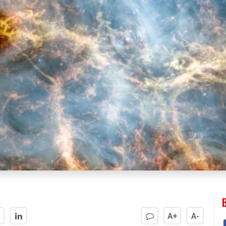
A+
A-