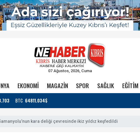
07 Ağustos, 2026, Cuma
NYA
EKONOMİ
MAGAZİN
SPOR
SAĞLIK
EĞİTİM
3.703
BTC
64811.034$
Samanyolu’nun kara deliği çevresinde ikiz yıldız keşfedildi