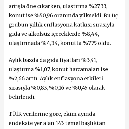
artışla öne çıkarken, ulaştırma %27,33,
konut ise %50,96 oranında yükseldi. Bu üç
grubun yıllık enflasyona katkısı sırasıyla
gıda ve alkolsüz içeceklerde %8,44,
ulaştırmada %4,34, konutta %7,75 oldu.
Aylık bazda da gıda fiyatları %3,41,
ulaştırma %1,07, konut harcamaları ise
%2,66 arttı. Aylık enflasyona etkileri
sırasıyla %0,83, %0,16 ve %0,45 olarak
belirlendi.
TÜİK verilerine göre, ekim ayında
endekste yer alan 143 temel başlıktan