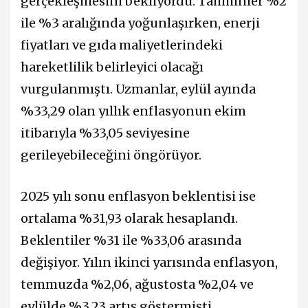
gerçekleşmesini bekliyordu. Tahminler %2
ile %3 aralığında yoğunlaşırken, enerji
fiyatları ve gıda maliyetlerindeki
hareketlilik belirleyici olacağı
vurgulanmıştı. Uzmanlar, eylül ayında
%33,29 olan yıllık enflasyonun ekim
itibarıyla %33,05 seviyesine
gerileyebileceğini öngörüyor.
2025 yılı sonu enflasyon beklentisi ise
ortalama %31,93 olarak hesaplandı.
Beklentiler %31 ile %33,06 arasında
değişiyor. Yılın ikinci yarısında enflasyon,
temmuzda %2,06, ağustosta %2,04 ve
eylülde %3,23 artış göstermişti.