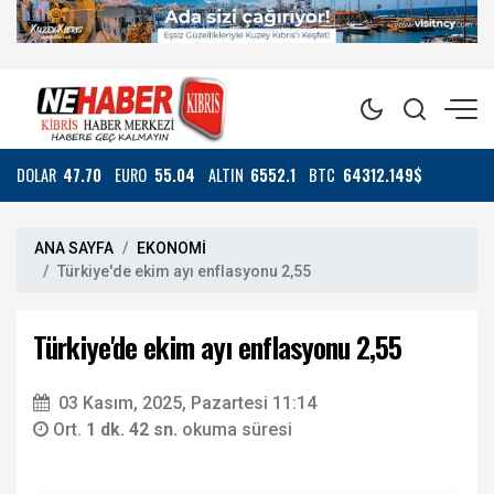
DOLAR
47.70
EURO
55.04
ALTIN
6552.1
BTC
64312.149$
ANA SAYFA
EKONOMİ
Türkiye'de ekim ayı enflasyonu 2,55
Türkiye'de ekim ayı enflasyonu 2,55
03 Kasım, 2025, Pazartesi 11:14
Ort.
1 dk. 42 sn.
okuma süresi