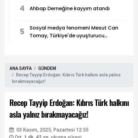
4
Ahbap Derneğine kayyım atandı
Sosyal medya fenomeni Mesut Can
5
Tomay, Türkiye'de uyuşturucu
soruşturmasında gözaltına alındı
ANA SAYFA
GÜNDEM
Recep Tayyip Erdoğan: Kıbrıs Türk halkını asla yalnız
bırakmayacağız!
Recep Tayyip Erdoğan: Kıbrıs Türk halkını
asla yalnız bırakmayacağız!
03 Kasım, 2025, Pazartesi 12:55
Ort.
1 dk. 42 sn.
okuma süresi