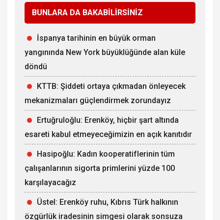
BUNLARA DA BAKABİLİRSİNİZ
İspanya tarihinin en büyük orman
yangınında New York büyüklüğünde alan küle
döndü
KTTB: Şiddeti ortaya çıkmadan önleyecek
mekanizmaları güçlendirmek zorundayız
Ertuğruloğlu: Erenköy, hiçbir şart altında
esareti kabul etmeyeceğimizin en açık kanıtıdır
Hasipoğlu: Kadın kooperatiflerinin tüm
çalışanlarının sigorta primlerini yüzde 100
karşılayacağız
Üstel: Erenköy ruhu, Kıbrıs Türk halkının
özgürlük iradesinin simgesi olarak sonsuza