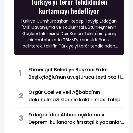
Türkiye'yi terör tehdidinden
kurtarmayı hedefliyor
Türkiye Cumhurbaşkanı Recep Tayyip Erdoğan,
"Millî Dayanışma ve Toplumsal Bütünleşmenin
Güçlendirilmesine Dair Kanun Teklifi"nin geniş
bir mutabakatla TBMM'ye sunulduğunu
belirterek, teklifin Türkiye'yi terör tehdidinden
kalıcı olarak kurtarmayı, milli birlik ve beraberliği
güçlendirmeyi hedeflediğini ifade etti.
Etimesgut Belediye Başkanı Erdal
1
Beşikçioğlu'nun uyuşturucu testi pozitif
çıktı
Özgür Özel ve Veli Ağbaba'nın
2
dokunulmazlıklarının kaldırılması talep
edildi
Erdoğan'dan Ahbap açıklaması:
3
Depremi kullanarak fırsatçılık yapanlar
adalete hesap veriyor