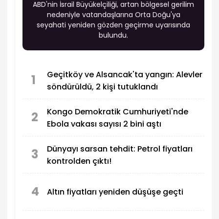
ABD'nin İsrail Büyükelçiliği, artan bölgesel gerilim
nedeniyle vatandaşlarına Orta Doğu'ya
seyahati yeniden gözden geçirme uyarısında
bulundu.
Geçitköy ve Alsancak'ta yangın: Alevler
1
söndürüldü, 2 kişi tutuklandı
Kongo Demokratik Cumhuriyeti'nde
2
Ebola vakası sayısı 2 bini aştı
Dünyayı sarsan tehdit: Petrol fiyatları
3
kontrolden çıktı!
4
Altın fiyatları yeniden düşüşe geçti