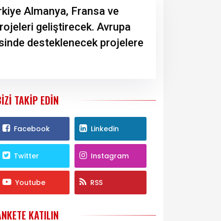
rkiye Almanya, Fransa ve
ojeleri geliştirecek. Avrupa
esinde desteklenecek projelere
BIZI TAKIP EDIN
Facebook
Linkedin
Twitter
Instagram
Youtube
RSS
ANKETE KATILIN