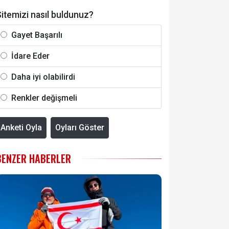
itemizi nasıl buldunuz?
Gayet Başarılı
İdare Eder
Daha iyi olabilirdi
Renkler değişmeli
Anketi Oyla
Oyları Göster
BENZER HABERLER