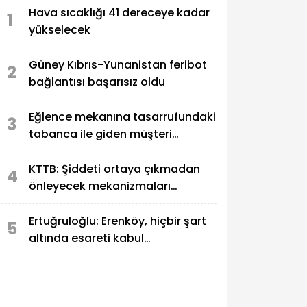
Hava sıcaklığı 41 dereceye kadar
1
yükselecek
Güney Kıbrıs-Yunanistan feribot
2
bağlantısı başarısız oldu
Eğlence mekanına tasarrufundaki
3
tabanca ile giden müşteri
tutuklandı
KTTB: Şiddeti ortaya çıkmadan
4
önleyecek mekanizmaları
güçlendirmek zorundayız
Ertuğruloğlu: Erenköy, hiçbir şart
5
altında esareti kabul
etmeyeceğimizin en açık kanıtıdır