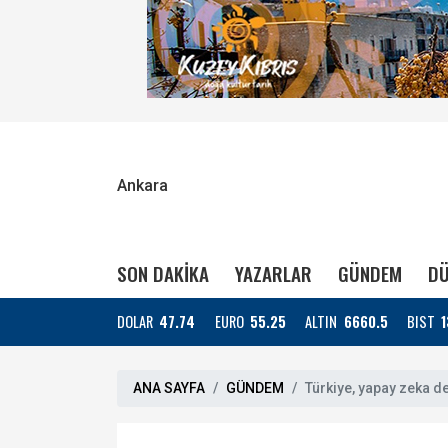
Ankara
SON DAKİKA
YAZARLAR
GÜNDEM
DÜ
DOLAR
47.74
EURO
55.25
ALTIN
6660.5
BIST
1
ANA SAYFA
GÜNDEM
Türkiye, yapay zeka de