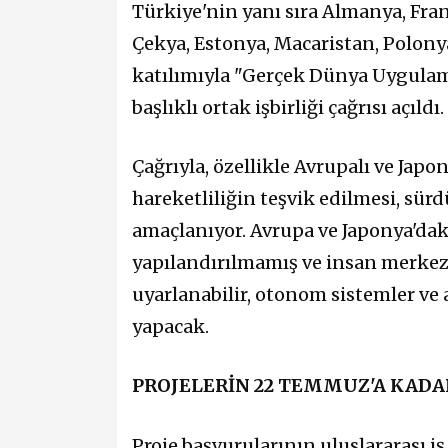
Türkiye'nin yanı sıra Almanya, Frans
Çekya, Estonya, Macaristan, Polony
katılımıyla "Gerçek Dünya Uygulam
başlıklı ortak işbirliği çağrısı açıldı.
Çağrıyla, özellikle Avrupalı ve Japo
hareketliliğin teşvik edilmesi, sürdü
amaçlanıyor. Avrupa ve Japonya'dak
yapılandırılmamış ve insan merkezli
uyarlanabilir, otonom sistemler ve ak
yapacak.
PROJELERİN 22 TEMMUZ'A KAD
Proje başvurularının uluslararası iş