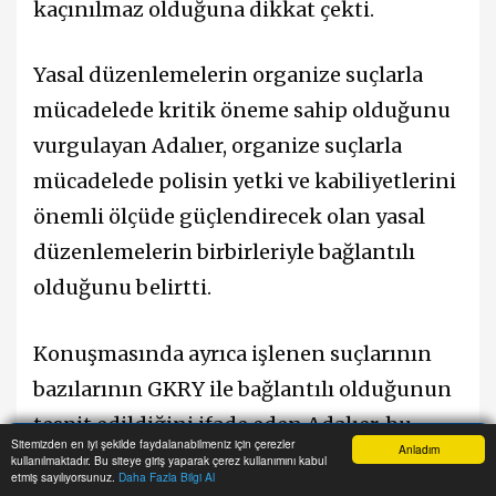
kaçınılmaz olduğuna dikkat çekti.
Yasal düzenlemelerin organize suçlarla
mücadelede kritik öneme sahip olduğunu
vurgulayan Adalıer, organize suçlarla
mücadelede polisin yetki ve kabiliyetlerini
önemli ölçüde güçlendirecek olan yasal
düzenlemelerin birbirleriyle bağlantılı
olduğunu belirtti.
Konuşmasında ayrıca işlenen suçlarının
bazılarının GKRY ile bağlantılı olduğunun
tespit edildiğini ifade eden Adalıer, bu
Sitemizden en iyi şekilde faydalanabilmeniz için çerezler
Anladım
bağlamda iki ülke arasında iş birliğinin
kullanılmaktadır. Bu siteye giriş yaparak çerez kullanımını kabul
Anasayfa
Yazarlar
Haber Ara
İhbar Hattı
Menu
etmiş sayılıyorsunuz.
Daha Fazla Bilgi Al
artırılması konusunda GKRY makamlarına