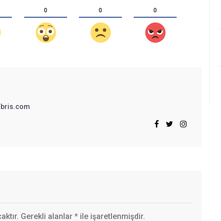
0
0
0
bris.com
ktır. Gerekli alanlar
*
ile işaretlenmişdir.