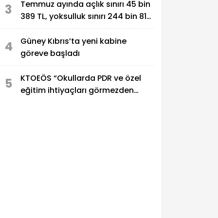
yaşayacak
Temmuz ayında açlık sınırı 45 bin
3
389 TL, yoksulluk sınırı 244 bin 818
TL oldu
Güney Kıbrıs’ta yeni kabine
4
göreve başladı
KTOEÖS “Okullarda PDR ve özel
5
eğitim ihtiyaçları görmezden
geliniyor”