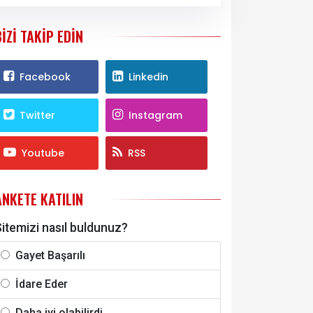
BIZI TAKIP EDIN
Facebook
Linkedin
Twitter
Instagram
Youtube
RSS
ANKETE KATILIN
itemizi nasıl buldunuz?
Gayet Başarılı
İdare Eder
Daha iyi olabilirdi