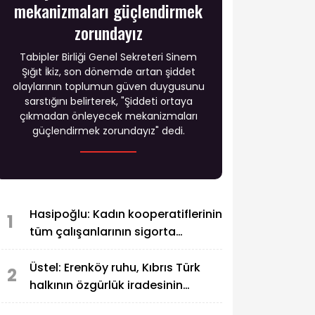
mekanizmaları güçlendirmek
zorundayız
Tabipler Birliği Genel Sekreteri Sinem
Şığıt İkiz, son dönemde artan şiddet
olaylarının toplumun güven duygusunu
sarstığını belirterek, "Şiddeti ortaya
çıkmadan önleyecek mekanizmaları
güçlendirmek zorundayız" dedi.
Hasipoğlu: Kadın kooperatiflerinin
1
tüm çalışanlarının sigorta
primlerini yüzde 100
karşılayacağız
Üstel: Erenköy ruhu, Kıbrıs Türk
2
halkının özgürlük iradesinin
simgesi olarak sonsuza dek