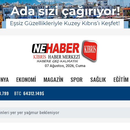
07 Ağustos, 2026, Cuma
NYA
EKONOMİ
MAGAZİN
SPOR
SAĞLIK
EĞİTİM
3.799
BTC
64312.149$
leri yer yer yağmur bekleniyor