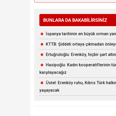
BUNLARA DA BAKABİLİRSİNİZ
İspanya tarihinin en büyük orman ya
KTTB: Şiddeti ortaya çıkmadan önle
Ertuğruloğlu: Erenköy, hiçbir şart alt
Hasipoğlu: Kadın kooperatiflerinin tü
karşılayacağız
Üstel: Erenköy ruhu, Kıbrıs Türk halk
yaşayacak