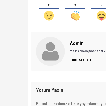
0
0
0
Admin
Mail:
admin@nehaberki
Tüm yazıları
Yorum Yazın
E-posta hesabınız sitede yayımlanmayaca