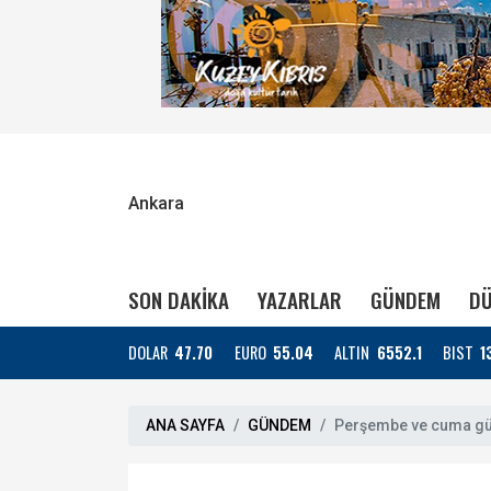
Ankara
SON DAKİKA
YAZARLAR
GÜNDEM
DÜ
DOLAR
47.70
EURO
55.04
ALTIN
6552.1
BIST
1
ANA SAYFA
GÜNDEM
Perşembe ve cuma gün