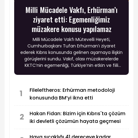
Milli Mücadele Vakfı, Erhürman’ı
ziyaret etti: Egemenliğimiz
müzakere konusu yapılamaz
Milli Mücadele Vakfı Mütevelli Heyeti,
Cumhurbaşkanı Tufan Erhürman’ı ziyaret
ederek Kıbrıs konusunda gelinen aşamaya ilişkin
görüşlerini sundu. Vakıf, olası müzakerelerde
KKTC’nin egemenliği, Türkiye’nin etkin ve fiili
garantisi ile Türk askerinin adadaki varlığının
tartışma konusu yapılmaması gerektiğini
vurgularken, Rum tarafının uzlaşmazlığının
Fileleftheros: Erhürman metodoloji
sürmesi halinde KKTC’nin tanınmasına yönelik
1
konusunda BM’yi ikna etti
adımların gündeme taşınmasını istedi.
Hakan Fidan: Bizim için Kıbrıs'ta çözüm
2
iki devletli çözümün hayata geçmesi
Hava sıcaklığı 41 dereceye kadar