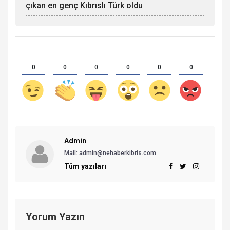
çıkan en genç Kıbrıslı Türk oldu
0
0
0
0
0
0
Admin
Mail: admin@nehaberkibris.com
Tüm yazıları
Yorum Yazın