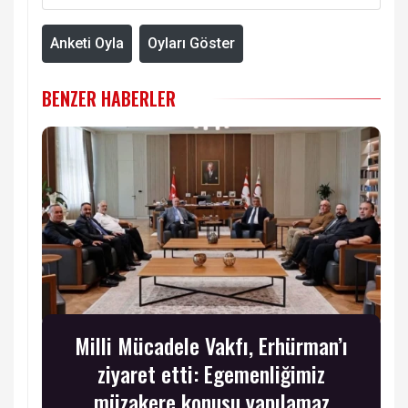
Anketi Oyla
Oyları Göster
BENZER HABERLER
Milli Mücadele Vakfı, Erhürman’ı
ziyaret etti: Egemenliğimiz
müzakere konusu yapılamaz