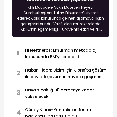
Milli Mücadele Vakfı Mütevelli Heyeti,
Cumhurbaşkanı Tufan Erhürman’ı ziyaret
ederek Kıbrıs konusunda gelinen aşamaya ilişkin
görüşlerini sundu. Vakıf, olası müzakerelerde
KKTC’nin egemenliği, Türkiye’nin etkin ve fiili
garantisi ile Türk askerinin adadaki varlığının
tartışma konusu yapılmaması gerektiğini
vurgularken, Rum tarafının uzlaşmazlığının
Fileleftheros: Erhürman metodoloji
sürmesi halinde KKTC’nin tanınmasına yönelik
1
konusunda BM’yi ikna etti
adımların gündeme taşınmasını istedi.
Hakan Fidan: Bizim için Kıbrıs'ta çözüm
2
iki devletli çözümün hayata geçmesi
Hava sıcaklığı 41 dereceye kadar
3
yükselecek
Güney Kıbrıs-Yunanistan feribot
4
bağlantısı başarısız oldu