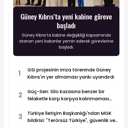
Güney Kıbrıs’ta yeni kabine göreve
başladı
Güney Kıbrıs’ta kabine değişikliği kapsamında
atanan yeni bakanlar yemin ederek görevlerine
başladı.
GSI projesinin imza töreninde Güney
1
Kıbrıs'ın yer almaması yankı uyandırdı
Güç-Sen: Silo kazasına benzer bir
2
felaketle karşı karşıya kalınmaması
adına harekete geçtik
Türkiye İletişim Başkanlığı'ndan MGK
3
bildirisi: "Terörsüz Türkiye", güvenlik ve
bölgesel gelişmeler ele alındı