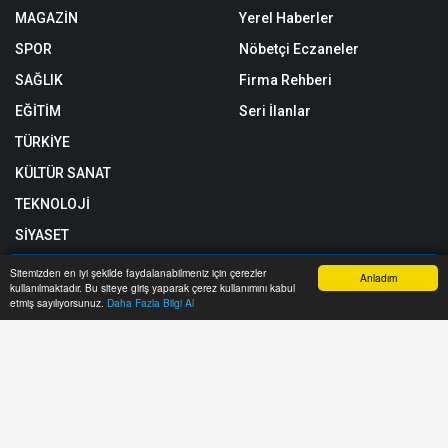
MAGAZİN
Yerel Haberler
SPOR
Nöbetçi Eczaneler
SAĞLIK
Firma Rehberi
EĞİTİM
Seri İlanlar
TÜRKİYE
KÜLTÜR SANAT
TEKNOLOJİ
SİYASET
YAŞAM
Sitemizden en iyi şekilde faydalanabilmeniz için çerezler
Anladım
kullanılmaktadır. Bu siteye giriş yaparak çerez kullanımını kabul
Anasayfa
Yazarlar
Haber Ara
İhbar Hattı
Menu
etmiş sayılıyorsunuz.
Daha Fazla Bilgi Al
Röportajlar
Künye
Biyografiler
Gizlilik Politikası
Astroloji
RSS
Rüya Tabirleri
Sitemap
Taziyeler
Sitene Ekle