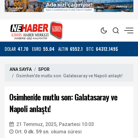
DOLAR
47.70
EURO
55.04
ALTIN
6552.1
BTC
64312.149$
ANA SAYFA
SPOR
Osimhen'de mutlu son: Galatasaray ve Napoli anlaştı!
Osimhen'de mutlu son: Galatasaray ve
Napoli anlaştı!
21 Temmuz, 2025, Pazartesi 10:03
Ort.
0 dk. 59 sn.
okuma süresi