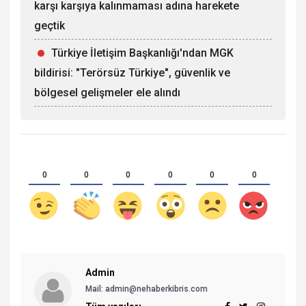
karşı karşıya kalınmaması adına harekete
geçtik
Türkiye İletişim Başkanlığı'ndan MGK
bildirisi: "Terörsüz Türkiye", güvenlik ve
bölgesel gelişmeler ele alındı
0
0
0
0
0
0
Admin
Mail: admin@nehaberkibris.com