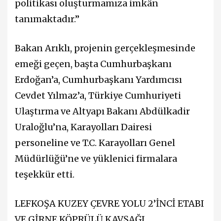
politikası oluşturmamıza imkân
tanımaktadır.”
Bakan Arıklı, projenin gerçekleşmesinde
emeği geçen, başta Cumhurbaşkanı
Erdoğan’a, Cumhurbaşkanı Yardımcısı
Cevdet Yılmaz’a, Türkiye Cumhuriyeti
Ulaştırma ve Altyapı Bakanı Abdülkadir
Uraloğlu’na, Karayolları Dairesi
personeline ve T.C. Karayolları Genel
Müdürlüğü’ne ve yüklenici firmalara
teşekkür etti.
LEFKOŞA KUZEY ÇEVRE YOLU 2’İNCİ ETABI
VE GİRNE KÖPRÜLÜ KAVŞAĞI