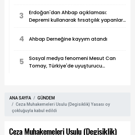
edildi
Erdoğan'dan Ahbap açıklaması:
3
Depremi kullanarak fırsatçılık yapanlar
adalete hesap veriyor
4
Ahbap Derneğine kayyım atandı
Sosyal medya fenomeni Mesut Can
5
Tomay, Türkiye'de uyuşturucu
soruşturmasında gözaltına alındı
ANA SAYFA
GÜNDEM
Ceza Muhakemeleri Usulu (Degisiklik) Yasası oy
çokluğuyla kabul edildi
Ceza Muhakemeleri Usulu (Degisiklik)