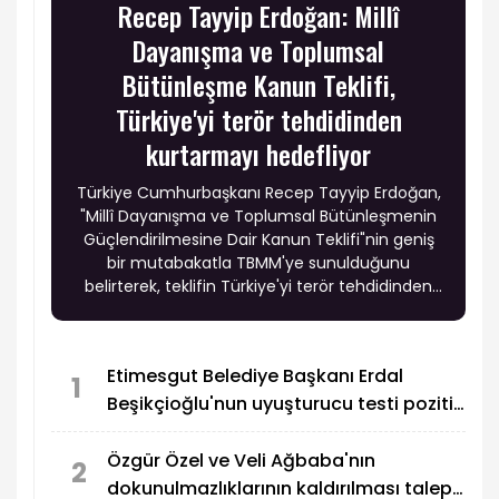
Recep Tayyip Erdoğan: Millî
Dayanışma ve Toplumsal
Bütünleşme Kanun Teklifi,
Türkiye'yi terör tehdidinden
kurtarmayı hedefliyor
Türkiye Cumhurbaşkanı Recep Tayyip Erdoğan,
"Millî Dayanışma ve Toplumsal Bütünleşmenin
Güçlendirilmesine Dair Kanun Teklifi"nin geniş
bir mutabakatla TBMM'ye sunulduğunu
belirterek, teklifin Türkiye'yi terör tehdidinden
kalıcı olarak kurtarmayı, milli birlik ve beraberliği
güçlendirmeyi hedeflediğini ifade etti.
Etimesgut Belediye Başkanı Erdal
1
Beşikçioğlu'nun uyuşturucu testi pozitif
çıktı
Özgür Özel ve Veli Ağbaba'nın
2
dokunulmazlıklarının kaldırılması talep