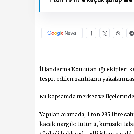
İl Jandarma Komutanlığı ekipleri ken
tespit edilen zanlıların yakalanmas
Bu kapsamda merkez ve ilçelerinde
Yapılan aramada, 1 ton 235 litre saht
kaçak nargile tütünü, kurusıkı taban
şüpheli hakkında adli işlem yapıldı