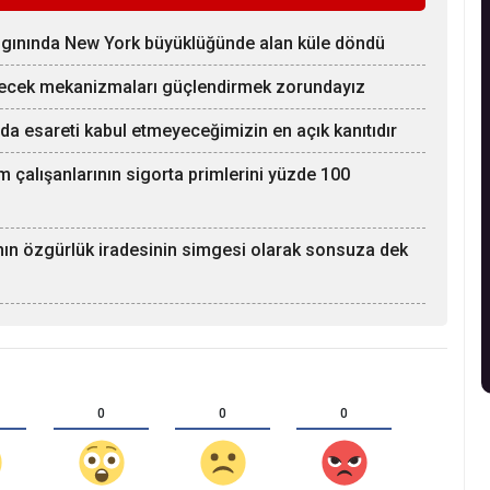
ngınında New York büyüklüğünde alan küle döndü
yecek mekanizmaları güçlendirmek zorundayız
ında esareti kabul etmeyeceğimizin en açık kanıtıdır
m çalışanlarının sigorta primlerini yüzde 100
ının özgürlük iradesinin simgesi olarak sonsuza dek
0
0
0