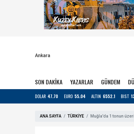
Ankara
SON DAKİKA
YAZARLAR
GÜNDEM
DÜ
DOLAR
47.70
EURO
55.04
ALTIN
6552.1
BIST
1
ANA SAYFA
TÜRKİYE
Muğla'da 1 tonun üzeri