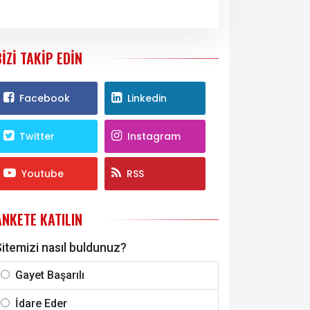
BIZI TAKIP EDIN
Facebook
Linkedin
Twitter
Instagram
Youtube
RSS
ANKETE KATILIN
itemizi nasıl buldunuz?
Gayet Başarılı
İdare Eder