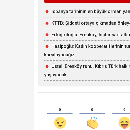
İspanya tarihinin en büyük orman ya
KTTB: Şiddeti ortaya çıkmadan önle
Ertuğruloğlu: Erenköy, hiçbir şart alt
Hasipoğlu: Kadın kooperatiflerinin tü
karşılayacağız
Üstel: Erenköy ruhu, Kıbrıs Türk halk
yaşayacak
0
0
0