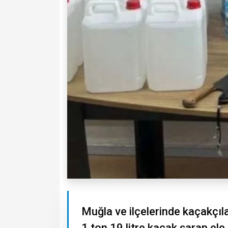
Muğla ve ilçelerinde kaçakçıl
1 ton 19 litre kaçak şarap ele g