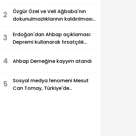
pozitif çıktı
Özgür Özel ve Veli Ağbaba'nın
2
dokunulmazlıklarının kaldırılması
talep edildi
Erdoğan'dan Ahbap açıklaması:
3
Depremi kullanarak fırsatçılık
yapanlar adalete hesap veriyor
4
Ahbap Derneğine kayyım atandı
Sosyal medya fenomeni Mesut
5
Can Tomay, Türkiye'de
uyuşturucu soruşturmasında
gözaltına alındı