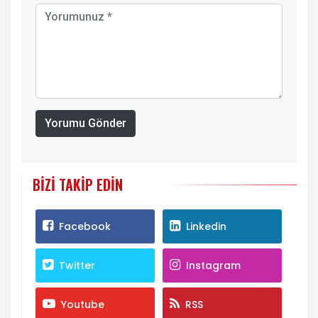
Yorumu Gönder
BIZI TAKIP EDIN
Facebook
Linkedin
Twitter
Instagram
Youtube
RSS