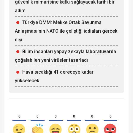
güvenlik mimarisine katkı sağlayacak tarihi bir
adım
Türkiye DMM: Mekke Ortak Savunma
Anlaşması'nın NATO ile çeliştiği iddiaları gerçek
dışı
Bilim insanları yapay zekayla laboratuvarda
çoğalabilen yeni virüsler tasarladı
Hava sıcaklığı 41 dereceye kadar
yükselecek
0
0
0
0
0
0