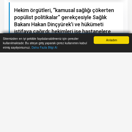
Hekim örgütleri, “kamusal sağlığı çökerten
popülist politikalar” gerekçesiyle Sağlık
Bakanı Hakan Dinçyürek'i ve hükümeti
istifaya çağırdı; hekimleri ise hastanelere
siyah bayrak asmaya davet etti.
Sitemizden en iyi şekilde faydalanabilmeniz için çerezler
Anladım
kullanılmaktadır. Bu siteye giriş yaparak çerez kullanımını kabul
Anasayfa
Yazarlar
Haber Ara
İhbar Hattı
Menu
etmiş sayılıyorsunuz.
Daha Fazla Bilgi Al
A+
A-
Hekim örgütleri, “kamusal sağlık
altyapısını çürüttüğü, hekimini
küstürdüğü ve halkını nitelikli hizmetten