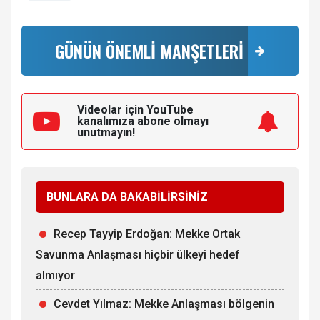
GÜNÜN ÖNEMLİ MANŞETLERİ
Videolar için YouTube
kanalımıza
abone olmayı
unutmayın!
BUNLARA DA BAKABİLİRSİNİZ
Recep Tayyip Erdoğan: Mekke Ortak
Savunma Anlaşması hiçbir ülkeyi hedef
almıyor
Cevdet Yılmaz: Mekke Anlaşması bölgenin