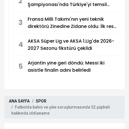
2
Şampiyonası'nda Türkiye'yi temsil
edecek
Fransa Milli Takımı'nın yeni teknik
3
direktörü Zinedine Zidane oldu: İlk resmi
maçı Türkiye
AKSA Süper Lig ve AKSA 1.Lig'de 2026-
4
2027 Sezonu fikstürü çekildi
Arjantin yine geri döndü: Messi iki
5
asistle finalin adını belirledi
ANA SAYFA
SPOR
Futbolda bahis ve şike soruşturmasında 52 şüpheli
hakkında iddianame