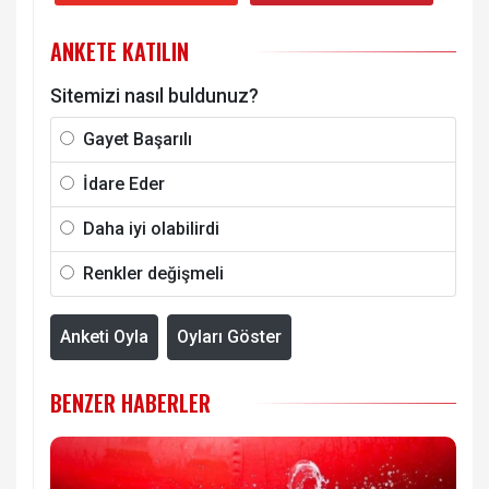
ANKETE KATILIN
Sitemizi nasıl buldunuz?
Gayet Başarılı
İdare Eder
Daha iyi olabilirdi
Renkler değişmeli
Anketi Oyla
Oyları Göster
BENZER HABERLER