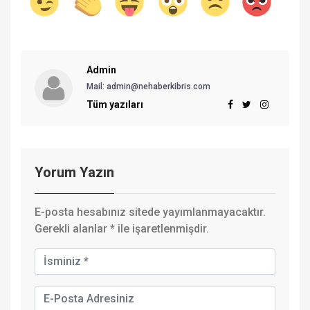
Admin
Mail:
admin@nehaberkibris.com
Tüm yazıları
Yorum Yazın
E-posta hesabınız sitede yayımlanmayacaktır.
Gerekli alanlar
*
ile işaretlenmişdir.