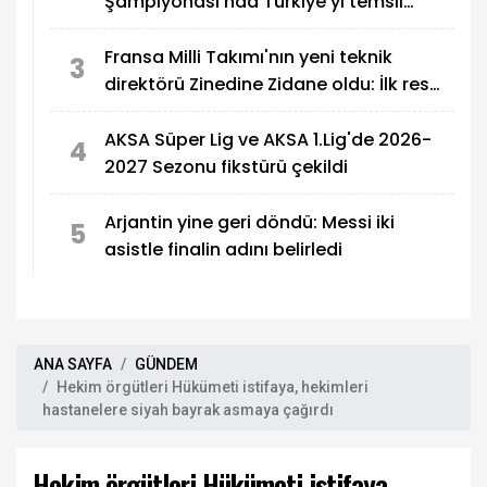
Şampiyonası'nda Türkiye'yi temsil
edecek
Fransa Milli Takımı'nın yeni teknik
3
direktörü Zinedine Zidane oldu: İlk resmi
maçı Türkiye
AKSA Süper Lig ve AKSA 1.Lig'de 2026-
4
2027 Sezonu fikstürü çekildi
Arjantin yine geri döndü: Messi iki
5
asistle finalin adını belirledi
ANA SAYFA
GÜNDEM
Hekim örgütleri Hükümeti istifaya, hekimleri
hastanelere siyah bayrak asmaya çağırdı
Hekim örgütleri Hükümeti istifaya,