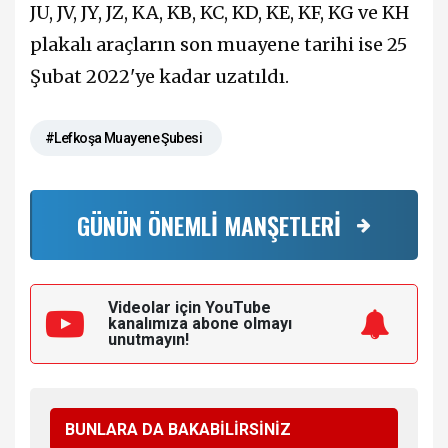
JU, JV, JY, JZ, KA, KB, KC, KD, KE, KF, KG ve KH
plakalı araçların son muayene tarihi ise 25
Şubat 2022'ye kadar uzatıldı.
#Lefkoşa Muayene Şubesi
GÜNÜN ÖNEMLİ MANŞETLERİ
Videolar için YouTube
kanalımıza
abone olmayı
unutmayın!
BUNLARA DA BAKABİLİRSİNİZ