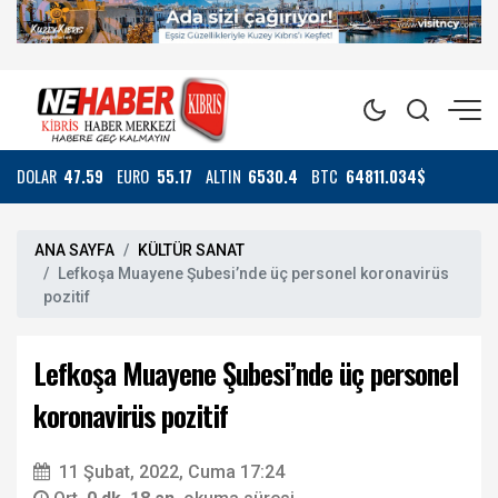
DOLAR
47.59
EURO
55.17
ALTIN
6530.4
BTC
64811.034$
ANA SAYFA
KÜLTÜR SANAT
Lefkoşa Muayene Şubesi’nde üç personel koronavirüs
pozitif
Lefkoşa Muayene Şubesi’nde üç personel
koronavirüs pozitif
11 Şubat, 2022, Cuma 17:24