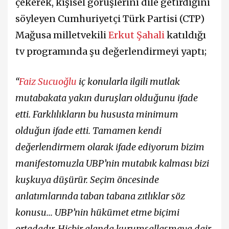
çekerek, kişisel görüşlerini dile getirdiğini
söyleyen Cumhuriyetçi Türk Partisi (CTP)
Mağusa milletvekili
Erkut Şahali
katıldığı
tv programında şu değerlendirmeyi yaptı;
“
Faiz Sucuoğlu
iç konularla ilgili mutlak
mutabakata yakın duruşları olduğunu ifade
etti. Farklılıkların bu hususta minimum
olduğun ifade etti. Tamamen kendi
değerlendirmem olarak ifade ediyorum bizim
manifestomuzla UBP’nin mutabık kalması bizi
kuşkuya düşürür. Seçim öncesinde
anlatımlarında taban tabana zıtlıklar söz
konusu... UBP’nin hükümet etme biçimi
ortadadır. Hiçbir alanda kurumsallaşmaya dair