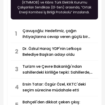
(KTMMOB) ve Kıbrıs Türk Elektrik Kurumu
Çalışanları Sendikası (El-Sen) arasında, “Ortak
Enerji Komitesi İş Birliği Protokolü” imzalandı.
Çavuşoğlu: Hedefimiz, çağın
1
ihtiyaçlarına cevap veren güçlü bir
eğitim sistemi oluşturmak
Dr. Özkul Haraç YDP'nin Lefkoşa
2
Belediye Başkan adayı oldu
Turizm ve Çevre Bakanlığı'ndan
3
sahillerdeki kirliliğe tepki: Sahillerde,
utandıran manzaralar!
Ersin Tatar: Özgür Özel, KKTC'deki
4
seçim sürecine müdahale etti
Bahçeli'den dikkat çeken çıkış:
5