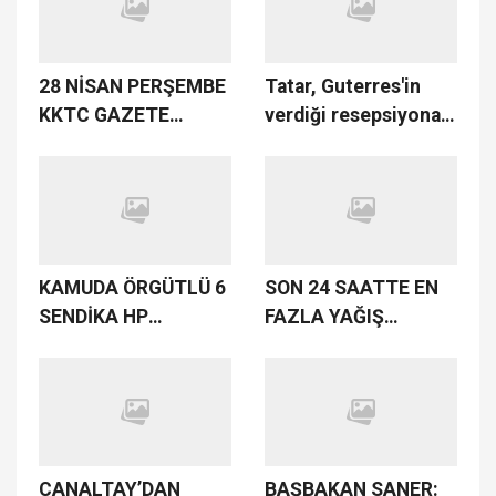
tepki gösterdi
28 NİSAN PERŞEMBE
Tatar, Guterres'in
KKTC GAZETE
verdiği resepsiyona
MANŞETLERİ
katıldı
KAMUDA ÖRGÜTLÜ 6
SON 24 SAATTE EN
SENDİKA HP
FAZLA YAĞIŞ
ÖDENEĞİNİN
ALEVKAYASI’NDA
DURDURULMASI
KAYDEDİLDİ
KARARINI PROTESTO
İÇİN GENEL GREV
YAPIYOR
CANALTAY’DAN
BAŞBAKAN SANER: