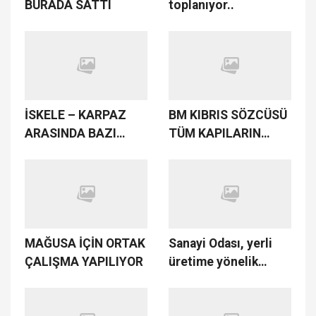
BURADA SATTI
toplanıyor..
İSKELE – KARPAZ
BM KIBRIS SÖZCÜSÜ
ARASINDA BAZI
TÜM KAPILARIN
BÖLGELERDE SES VE
CUMA GÜNÜ
İNTERNET
AÇILACAĞINI
HİZMETLERİNDE
AÇIKLADI
KESİNTİ YAŞANACAK
MAĞUSA İÇİN ORTAK
Sanayi Odası, yerli
ÇALIŞMA YAPILIYOR
üretime yönelik
manüpilatif
saldırılara karşı sert