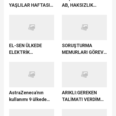
YAŞLILAR HAFTASI
AB, HAKSIZLIK
ZİYARETİ
YAPMAYA DEVAM
ETTİĞİ SÜRECE
KIBRIS KONUSUNUN
ÇÖZÜMÜNE KATKI
SAĞLAYAMAYACAK
EL-SEN ÜLKEDE
SORUŞTURMA
ELEKTRİK
MEMURLARI GÖREVE
ÜRETİMİNDE
BAŞLIYOR
KULLANILAN
YAKITIN 15 NİSAN’DA
BİTECEĞİNİ VE
ÜLKENİN KARANLIĞA
AstraZeneca'nın
ARIKLI:GEREKEN
GÖMÜLECEĞİNİ
kullanımı 9 ülkede
TALİMATI VERDİM
BİLDİRDİ
yeniden başlıyor
DEVAMI GELECEK