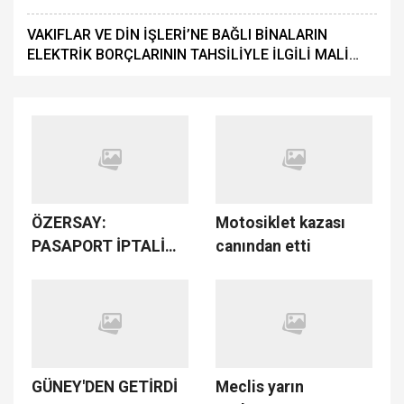
VAKIFLAR VE DİN İŞLERİ’NE BAĞLI BİNALARIN
ELEKTRİK BORÇLARININ TAHSİLİYLE İLGİLİ MALİ
DÜZENLEMEYE GİDİLDİ
ÖZERSAY:
Motosiklet kazası
PASAPORT İPTALİ
canından etti
POPÜLİST BİR
ADIMDIR
GÜNEY'DEN GETİRDİ
Meclis yarın