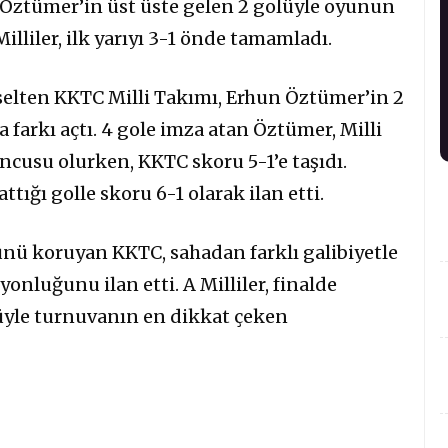
n Öztümer’in üst üste gelen 2 golüyle oyunun
liler, ilk yarıyı 3-1 önde tamamladı.
selten KKTC Milli Takımı, Erhun Öztümer’in 2
a farkı açtı. 4 gole imza atan Öztümer, Milli
cusu olurken, KKTC skoru 5-1’e taşıdı.
tığı golle skoru 6-1 olarak ilan etti.
ü koruyan KKTC, sahadan farklı galibiyetle
nluğunu ilan etti. A Milliler, finalde
üyle turnuvanın en dikkat çeken