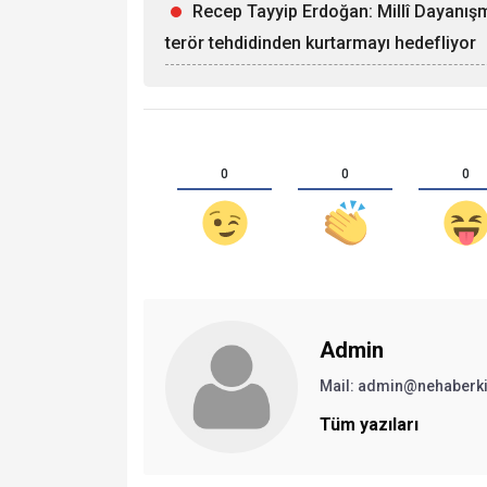
Recep Tayyip Erdoğan: Millî Dayanışm
terör tehdidinden kurtarmayı hedefliyor
0
0
0
Admin
Mail:
admin@nehaberki
Tüm yazıları