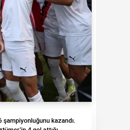
6 şampiyonluğunu kazandı.
ztümer’in 4 gol attığı