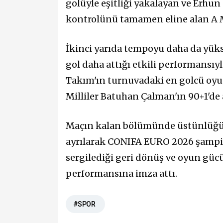
golüyle eşitliği yakalayan ve Erhu
kontrolünü tamamen eline alan A Mil
İkinci yarıda tempoyu daha da yük
gol daha attığı etkili performansıyl
Takım'ın turnuvadaki en golcü oyun
Milliler Batuhan Çalman'ın 90+1'de at
Maçın kalan bölümünde üstünlüğün
ayrılarak CONIFA EURO 2026 şampiyo
sergilediği geri dönüş ve oyun güc
performansına imza attı.
#SPOR