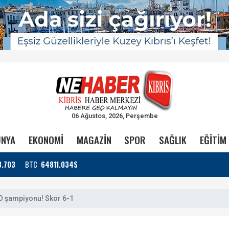
06 Ağustos, 2026, Perşembe
NYA
EKONOMİ
MAGAZİN
SPOR
SAĞLIK
EĞİTİM
3.703
BTC
64811.034$
O şampiyonu! Skor 6-1