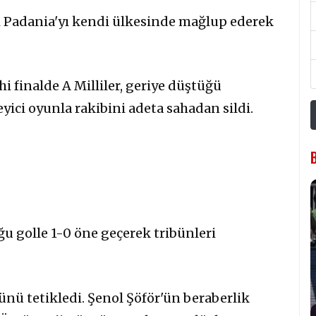
ları Padania'yı kendi ülkesinde mağlup ederek
 finalde A Milliler, geriye düştüğü
ici oyunla rakibini adeta sahadan sildi.
u golle 1-0 öne geçerek tribünleri
nü tetikledi. Şenol Şöför'ün beraberlik