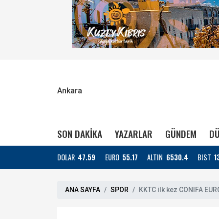
Ankara
SON DAKİKA
YAZARLAR
GÜNDEM
DÜ
DOLAR
47.59
EURO
55.17
ALTIN
6530.4
BIST
1
ANA SAYFA
SPOR
KKTC ilk kez CONIFA EUR