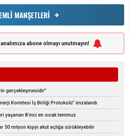
EMLİ MANŞETLERİ
kanalımıza
abone olmayı unutmayın!
rin gerçekleşmesidir”
rji Komitesi İş Birliği Protokolü” imzalandı
eri yaşanan 8’inci en sıcak temmuz
 50 milyon kişiyi akut açlığa sürükleyebilir