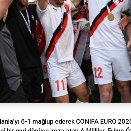
Padania’yı 6-1 mağlup ederek CONIFA EURO 202
i bir geri dönüşe imza atan A Milliler, Erhun Ö