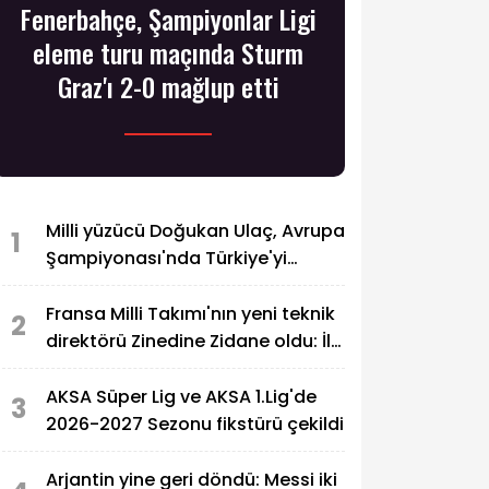
Fenerbahçe, Şampiyonlar Ligi
eleme turu maçında Sturm
Graz'ı 2-0 mağlup etti
Milli yüzücü Doğukan Ulaç, Avrupa
1
Şampiyonası'nda Türkiye'yi
temsil edecek
Fransa Milli Takımı'nın yeni teknik
2
direktörü Zinedine Zidane oldu: İlk
resmi maçı Türkiye
AKSA Süper Lig ve AKSA 1.Lig'de
3
2026-2027 Sezonu fikstürü çekildi
Arjantin yine geri döndü: Messi iki