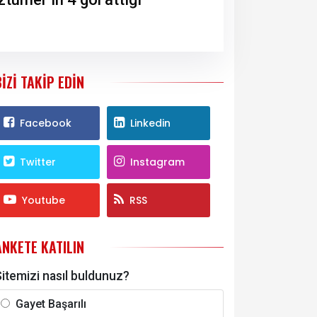
BIZI TAKIP EDIN
Facebook
Linkedin
Twitter
Instagram
Youtube
RSS
ANKETE KATILIN
itemizi nasıl buldunuz?
Gayet Başarılı