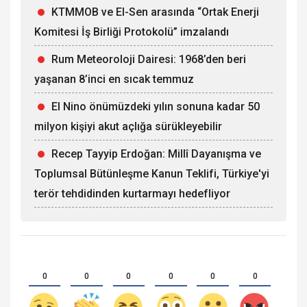
KTMMOB ve El-Sen arasında “Ortak Enerji
Komitesi İş Birliği Protokolü” imzalandı
Rum Meteoroloji Dairesi: 1968’den beri
yaşanan 8’inci en sıcak temmuz
El Nino önümüzdeki yılın sonuna kadar 50
milyon kişiyi akut açlığa sürükleyebilir
Recep Tayyip Erdoğan: Millî Dayanışma ve
Toplumsal Bütünleşme Kanun Teklifi, Türkiye'yi
terör tehdidinden kurtarmayı hedefliyor
0
0
0
0
0
0