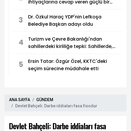
ihtiyaçlarına cevap veren güçlü bir
eğitim sistemi oluşturmak
Dr. Özkul Haraç YDP'nin Lefkoşa
3
Belediye Başkan adayı oldu
Turizm ve Çevre Bakanlığı'ndan
4
sahillerdeki kirliliğe tepki: Sahillerde,
utandıran manzaralar!
Ersin Tatar: Özgür Özel, KKTC'deki
5
seçim sürecine müdahale etti
ANA SAYFA
GÜNDEM
Devlet Bahçeli: Darbe iddiaları fasa fisodur
Devlet Bahçeli: Darbe iddiaları fasa