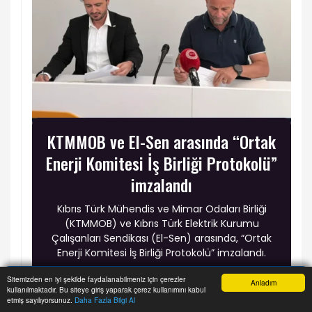
KTMMOB ve El-Sen arasında “Ortak
Enerji Komitesi İş Birliği Protokolü”
imzalandı
Kıbrıs Türk Mühendis ve Mimar Odaları Birliği
(KTMMOB) ve Kıbrıs Türk Elektrik Kurumu
Çalışanları Sendikası (El-Sen) arasında, “Ortak
Enerji Komitesi İş Birliği Protokolü” imzalandı.
Sitemizden en iyi şekilde faydalanabilmeniz için çerezler
Anladım
kullanılmaktadır. Bu siteye giriş yaparak çerez kullanımını kabul
Anasayfa
Yazarlar
Haber Ara
İhbar Hattı
Menu
etmiş sayılıyorsunuz.
Daha Fazla Bilgi Al
Rum Meteoroloji Dairesi: 1968’den beri