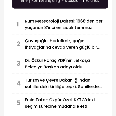
Enerji Komitesi İş Birliği Protokolü” imzalandı.
Rum Meteoroloji Dairesi: 1968’den beri
1
yaşanan 8’inci en sıcak temmuz
Çavuşoğlu: Hedefimiz, çağın
2
ihtiyaçlarına cevap veren güçlü bir
eğitim sistemi oluşturmak
Dr. Özkul Haraç YDP'nin Lefkoşa
3
Belediye Başkan adayı oldu
Turizm ve Çevre Bakanlığı'ndan
4
sahillerdeki kirliliğe tepki: Sahillerde,
utandıran manzaralar!
Ersin Tatar: Özgür Özel, KKTC'deki
5
seçim sürecine müdahale etti