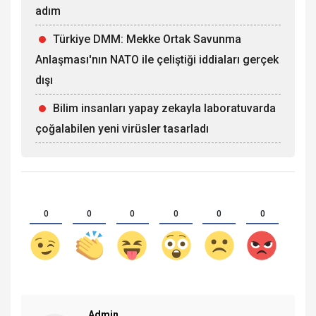
adım
Türkiye DMM: Mekke Ortak Savunma
Anlaşması'nın NATO ile çeliştiği iddiaları gerçek
dışı
Bilim insanları yapay zekayla laboratuvarda
çoğalabilen yeni virüsler tasarladı
0
0
0
0
0
0
Admin