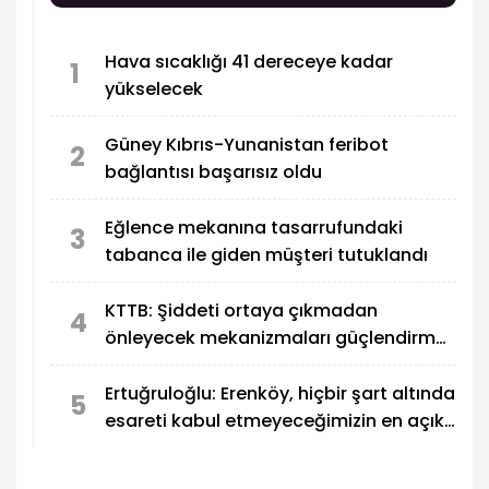
genç Kıbrıslı Türk oldu.
Hava sıcaklığı 41 dereceye kadar
1
yükselecek
Güney Kıbrıs-Yunanistan feribot
2
bağlantısı başarısız oldu
Eğlence mekanına tasarrufundaki
3
tabanca ile giden müşteri tutuklandı
KTTB: Şiddeti ortaya çıkmadan
4
önleyecek mekanizmaları güçlendirmek
zorundayız
Ertuğruloğlu: Erenköy, hiçbir şart altında
5
esareti kabul etmeyeceğimizin en açık
kanıtıdır