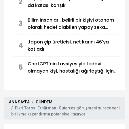
2
da kafası karışık
Bilim insanları, belirli bir kişiyi otonom
3
olarak hedef alabilen yapay zeka
destekli İHA üretti
Japon çip üreticisi, net karını 46'ya
4
katladı
ChatGPT'nin tavsiyesiyle tedavi
5
olmayan kişi, hastalığı ağırlaştığı için
OpenAI'a dava açtı
ANA SAYFA
GÜNDEM
Fikri Toros: Erhürman–Guterres görüşmesi sürece yeni
bir ivme kazandırma potansiyeli taşıyor