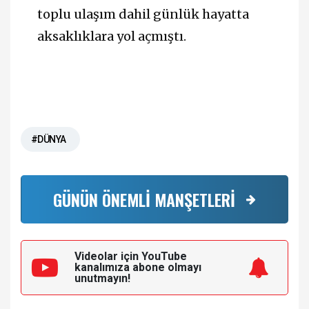
toplu ulaşım dahil günlük hayatta
aksaklıklara yol açmıştı.
#DÜNYA
GÜNÜN ÖNEMLİ MANŞETLERİ
Videolar için YouTube
kanalımıza
abone olmayı
unutmayın!