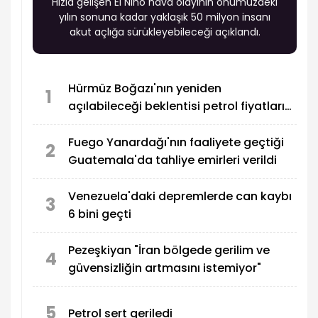
Hızla gelişen El Nino hava olayının önümüzdeki
yılın sonuna kadar yaklaşık 50 milyon insanı
akut açlığa sürükleyebileceği açıklandı.
Hürmüz Boğazı'nın yeniden
1
açılabileceği beklentisi petrol fiyatlarını
düşürdü
Fuego Yanardağı'nın faaliyete geçtiği
2
Guatemala'da tahliye emirleri verildi
Venezuela'daki depremlerde can kaybı
3
6 bini geçti
Pezeşkiyan "İran bölgede gerilim ve
4
güvensizliğin artmasını istemiyor"
5
Petrol sert geriledi