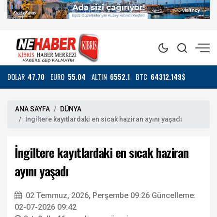
DOLAR
47.70
EURO
55.04
ALTIN
6552.1
BTC
64312.149$
ANA SAYFA
DÜNYA
İngiltere kayıtlardaki en sıcak haziran ayını yaşadı
İngiltere kayıtlardaki en sıcak haziran
ayını yaşadı
02 Temmuz, 2026, Perşembe 09:26
Güncelleme:
02-07-2026 09:42