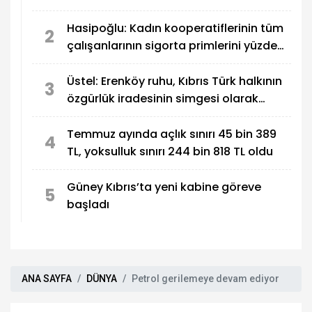
kanıtıdır
Hasipoğlu: Kadın kooperatiflerinin tüm
2
çalışanlarının sigorta primlerini yüzde
100 karşılayacağız
Üstel: Erenköy ruhu, Kıbrıs Türk halkının
3
özgürlük iradesinin simgesi olarak
sonsuza dek yaşayacak
Temmuz ayında açlık sınırı 45 bin 389
4
TL, yoksulluk sınırı 244 bin 818 TL oldu
Güney Kıbrıs’ta yeni kabine göreve
5
başladı
ANA SAYFA
DÜNYA
Petrol gerilemeye devam ediyor