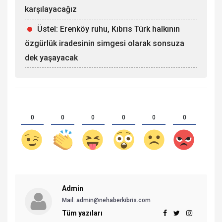
karşılayacağız
Üstel: Erenköy ruhu, Kıbrıs Türk halkının
özgürlük iradesinin simgesi olarak sonsuza
dek yaşayacak
0
0
0
0
0
0
Admin
Mail:
admin@nehaberkibris.com
Tüm yazıları