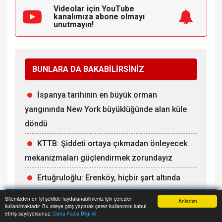
Videolar için YouTube
kanalımıza
abone olmayı
unutmayın!
BUNLARA DA BAKABİLİRSİNİZ
İspanya tarihinin en büyük orman
yangınında New York büyüklüğünde alan küle
döndü
KTTB: Şiddeti ortaya çıkmadan önleyecek
mekanizmaları güçlendirmek zorundayız
Ertuğruloğlu: Erenköy, hiçbir şart altında
esareti kabul etmeyeceğimizin en açık kanıtıdır
Sitemizden en iyi şekilde faydalanabilmeniz için çerezler
Anladım
kullanılmaktadır. Bu siteye giriş yaparak çerez kullanımını kabul
Anasayfa
Yazarlar
Haber Ara
İhbar Hattı
Menu
Hasipoğlu: Kadın kooperatiflerinin tüm
etmiş sayılıyorsunuz.
Daha Fazla Bilgi Al