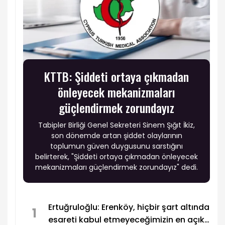
KTTB: Şiddeti ortaya çıkmadan
önleyecek mekanizmaları
güçlendirmek zorundayız
Tabipler Birliği Genel Sekreteri Sinem Şığıt İkiz,
son dönemde artan şiddet olaylarının
toplumun güven duygusunu sarstığını
belirterek, "Şiddeti ortaya çıkmadan önleyecek
mekanizmaları güçlendirmek zorundayız" dedi.
Ertuğruloğlu: Erenköy, hiçbir şart altında
1
esareti kabul etmeyeceğimizin en açık