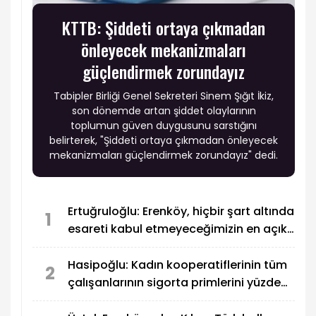
KTTB: Şiddeti ortaya çıkmadan
önleyecek mekanizmaları
güçlendirmek zorundayız
Tabipler Birliği Genel Sekreteri Sinem Şığıt İkiz,
son dönemde artan şiddet olaylarının
toplumun güven duygusunu sarstığını
belirterek, "Şiddeti ortaya çıkmadan önleyecek
mekanizmaları güçlendirmek zorundayız" dedi.
Ertuğruloğlu: Erenköy, hiçbir şart altında
1
esareti kabul etmeyeceğimizin en açık
kanıtıdır
Hasipoğlu: Kadın kooperatiflerinin tüm
2
çalışanlarının sigorta primlerini yüzde
100 karşılayacağız