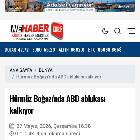
DOLAR
47.72
EURO
55.20
ALTIN
6662.0
BTC
65098.865$
ANA SAYFA
DÜNYA
Hürmüz Boğazı'nda ABD ablukası kalkıyor
Hürmüz Boğazı'nda ABD ablukası
kalkıyor
27 Mayıs, 2026, Çarşamba 18:38
Ort.
1 dk. 4 sn.
okuma süresi