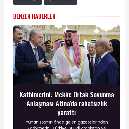
BENZER HABERLER
Kathimerini: Mekke Ortak Savunma
Anlaşması Atina’da rahatsızlık
yarattı
Yunanistan’ın önde gelen gazetelerinden
Kathimerini, Türkiye, Suudi Arabistan ve