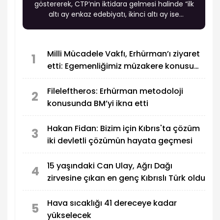
göstererek, CTP’nin iktidara gelmesi halinde “ilk
altı ay enkaz edebiyatı, ikinci altı ay ise
hükümeti bırakıp gitme” sürecinin yaşanacağını
ifade etti.
Milli Mücadele Vakfı, Erhürman’ı ziyaret
1
etti: Egemenliğimiz müzakere konusu
yapılamaz
Fileleftheros: Erhürman metodoloji
2
konusunda BM’yi ikna etti
Hakan Fidan: Bizim için Kıbrıs'ta çözüm
3
iki devletli çözümün hayata geçmesi
15 yaşındaki Can Ulay, Ağrı Dağı
4
zirvesine çıkan en genç Kıbrıslı Türk oldu
Hava sıcaklığı 41 dereceye kadar
5
yükselecek