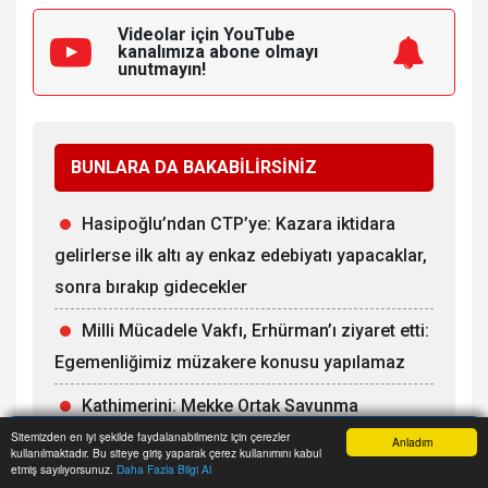
Videolar için YouTube
kanalımıza
abone olmayı
unutmayın!
BUNLARA DA BAKABİLİRSİNİZ
Hasipoğlu’ndan CTP’ye: Kazara iktidara
gelirlerse ilk altı ay enkaz edebiyatı yapacaklar,
sonra bırakıp gidecekler
Milli Mücadele Vakfı, Erhürman’ı ziyaret etti:
Egemenliğimiz müzakere konusu yapılamaz
Kathimerini: Mekke Ortak Savunma
Anlaşması Atina’da rahatsızlık yarattı
Sitemizden en iyi şekilde faydalanabilmeniz için çerezler
Anladım
kullanılmaktadır. Bu siteye giriş yaparak çerez kullanımını kabul
Anasayfa
Yazarlar
Haber Ara
İhbar Hattı
Menu
etmiş sayılıyorsunuz.
Daha Fazla Bilgi Al
Fileleftheros: Erhürman metodoloji