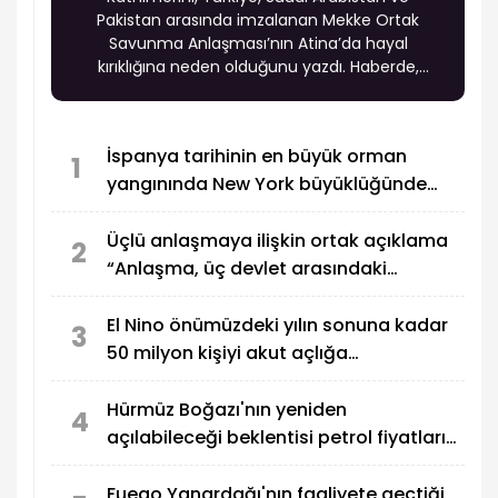
Pakistan arasında imzalanan Mekke Ortak
Savunma Anlaşması’nın Atina’da hayal
kırıklığına neden olduğunu yazdı. Haberde,
anlaşmanın Yunanistan’ın Suudi Arabistan ile
son yıllarda geliştirdiği yakın ilişkiler ve
desteklediği Hindistan-Orta Doğu-Avrupa
İspanya tarihinin en büyük orman
Ekonomik Koridoru (IMEC) açısından olumsuz
1
yangınında New York büyüklüğünde
sonuçlar doğurabileceği değerlendirmesine yer
verildi.
alan küle döndü
Üçlü anlaşmaya ilişkin ortak açıklama
2
“Anlaşma, üç devlet arasındaki
savunma işbirliğinin geliştirilmesini
öngörüyor"
El Nino önümüzdeki yılın sonuna kadar
3
50 milyon kişiyi akut açlığa
sürükleyebilir
Hürmüz Boğazı'nın yeniden
4
açılabileceği beklentisi petrol fiyatlarını
düşürdü
Fuego Yanardağı'nın faaliyete geçtiği