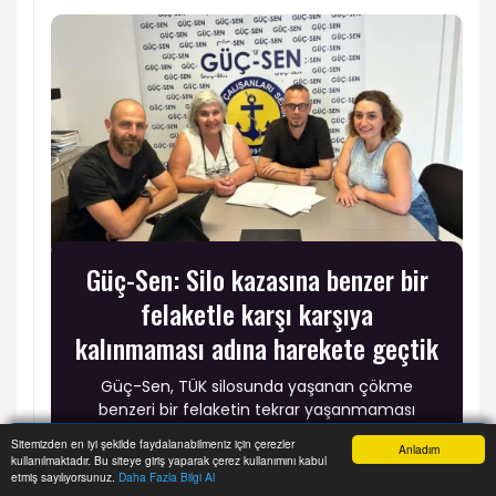
Güç-Sen: Silo kazasına benzer bir
felaketle karşı karşıya
kalınmaması adına harekete geçtik
Güç-Sen, TÜK silosunda yaşanan çökme
benzeri bir felaketin tekrar yaşanmaması
amacıyla Gazimağusa Limanı'ndan başlayarak
Sitemizden en iyi şekilde faydalanabilmeniz için çerezler
Anladım
iş sağlığı ve güvenliği eğitimleri
kullanılmaktadır. Bu siteye giriş yaparak çerez kullanımını kabul
Anasayfa
Yazarlar
Haber Ara
İhbar Hattı
Menu
etmiş sayılıyorsunuz.
Daha Fazla Bilgi Al
düzenleyeceğini, çalışma alanlarındaki risklerin