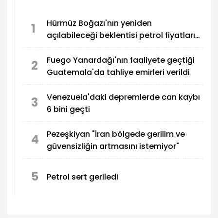
Hürmüz Boğazı'nın yeniden
1
açılabileceği beklentisi petrol fiyatlarını
düşürdü
Fuego Yanardağı'nın faaliyete geçtiği
2
Guatemala'da tahliye emirleri verildi
Venezuela'daki depremlerde can kaybı
3
6 bini geçti
Pezeşkiyan "İran bölgede gerilim ve
4
güvensizliğin artmasını istemiyor"
5
Petrol sert geriledi