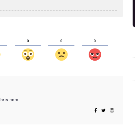
0
0
0
bris.com