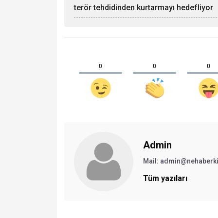
terör tehdidinden kurtarmayı hedefliyor
0
0
0
Admin
Mail:
admin@nehaberki
Tüm yazıları