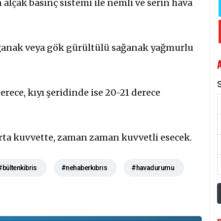
alçak basınç sistemi ile nemli ve serin hava
sağanak veya gök gürültülü sağanak yağmurlu
S
derece, kıyı şeridinde ise 20-21 derece
rta kuvvette, zaman zaman kuvvetli esecek.
#bültenkibris
#nehaberkıbrıs
#havadurumu