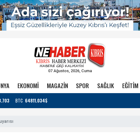
07 Ağustos, 2026, Cuma
NYA
EKONOMİ
MAGAZİN
SPOR
SAĞLIK
EĞİTİM
3.703
BTC
64811.034$
uyarısı