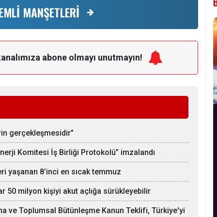
EMLİ MANŞETLERİ
kanalımıza
abone olmayı unutmayın!
rin gerçekleşmesidir”
rji Komitesi İş Birliği Protokolü” imzalandı
eri yaşanan 8’inci en sıcak temmuz
 50 milyon kişiyi akut açlığa sürükleyebilir
a ve Toplumsal Bütünleşme Kanun Teklifi, Türkiye'yi