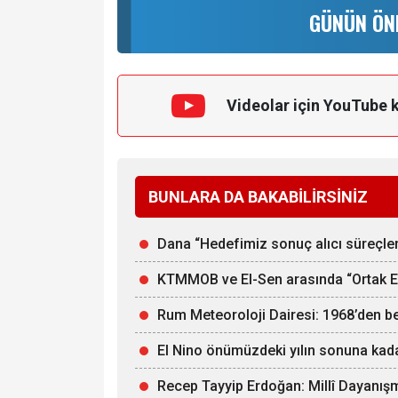
GÜNÜN ÖN
Videolar için YouTube 
BUNLARA DA BAKABİLİRSİNİZ
Dana “Hedefimiz sonuç alıcı süreçle
KTMMOB ve El-Sen arasında “Ortak Ene
Rum Meteoroloji Dairesi: 1968’den b
El Nino önümüzdeki yılın sonuna kadar
Recep Tayyip Erdoğan: Millî Dayanışm