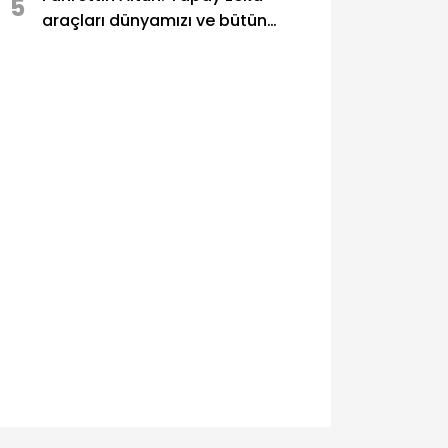
5
araçları dünyamızı ve bütün
sektörleri hızla dönüştürüyor