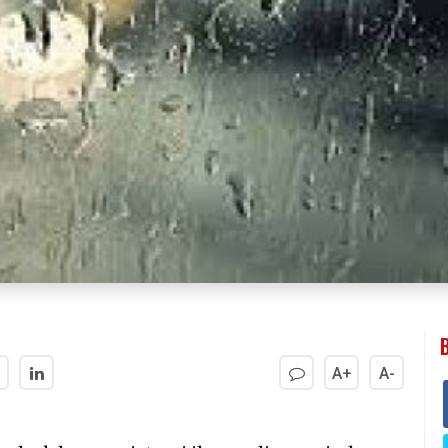
A+
A-