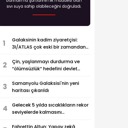
barındırma şartlarının ilk maddesi olan
sıvı suya sahip olabileceğini doğruladı.
Galaksinin kadim ziyaretçisi:
1
3I/ATLAS çok eski bir zamandan
gelmiş
Çin, yaşlanmayı durdurma ve
2
“ölümsüzlük” hedefini devlet
politikası haline getirdi
Samanyolu Galaksisi'nin yeni
3
haritası çıkarıldı
Gelecek 5 yılda sıcaklıkların rekor
4
seviyelerde kalmasını
öngörülüyor
Fahrettin Altun: Yapay zekâ