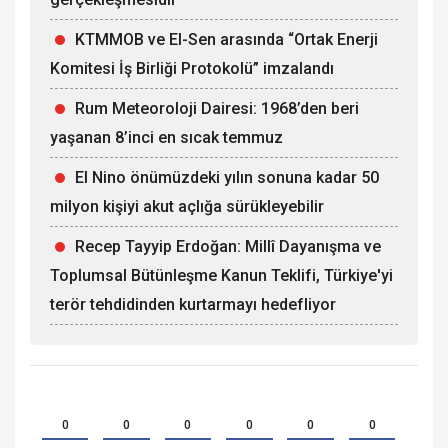
KTMMOB ve El-Sen arasında “Ortak Enerji
Komitesi İş Birliği Protokolü” imzalandı
Rum Meteoroloji Dairesi: 1968’den beri
yaşanan 8’inci en sıcak temmuz
El Nino önümüzdeki yılın sonuna kadar 50
milyon kişiyi akut açlığa sürükleyebilir
Recep Tayyip Erdoğan: Millî Dayanışma ve
Toplumsal Bütünleşme Kanun Teklifi, Türkiye'yi
terör tehdidinden kurtarmayı hedefliyor
0
0
0
0
0
0