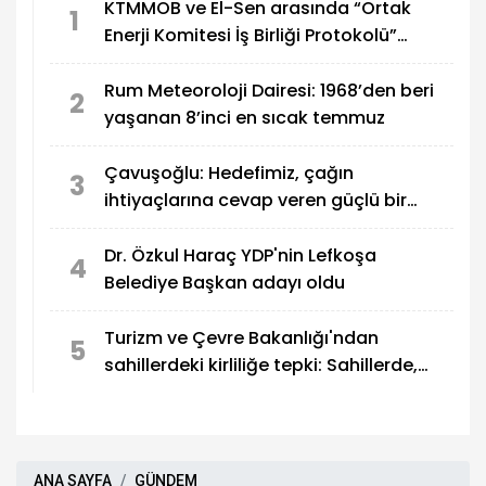
KTMMOB ve El-Sen arasında “Ortak
1
Enerji Komitesi İş Birliği Protokolü”
imzalandı
Rum Meteoroloji Dairesi: 1968’den beri
2
yaşanan 8’inci en sıcak temmuz
Çavuşoğlu: Hedefimiz, çağın
3
ihtiyaçlarına cevap veren güçlü bir
eğitim sistemi oluşturmak
Dr. Özkul Haraç YDP'nin Lefkoşa
4
Belediye Başkan adayı oldu
Turizm ve Çevre Bakanlığı'ndan
5
sahillerdeki kirliliğe tepki: Sahillerde,
utandıran manzaralar!
ANA SAYFA
GÜNDEM