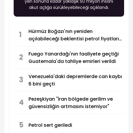
yılın sonuna kadar yaklaşık 50 milyon insanı
akut açlığa sürükleyebileceği açıklandı.
Hürmüz Boğazı'nın yeniden
1
açılabileceği beklentisi petrol fiyatlarını
düşürdü
Fuego Yanardağı'nın faaliyete geçtiği
2
Guatemala'da tahliye emirleri verildi
Venezuela'daki depremlerde can kaybı
3
6 bini geçti
Pezeşkiyan "İran bölgede gerilim ve
4
güvensizliğin artmasını istemiyor"
5
Petrol sert geriledi