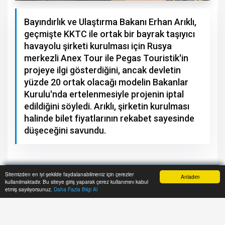
Bayındırlık ve Ulaştırma Bakanı Erhan Arıklı,
geçmişte KKTC ile ortak bir bayrak taşıyıcı
havayolu şirketi kurulması için Rusya
merkezli Anex Tour ile Pegas Touristik'in
projeye ilgi gösterdiğini, ancak devletin
yüzde 20 ortak olacağı modelin Bakanlar
Kurulu'nda ertelenmesiyle projenin iptal
edildiğini söyledi. Arıklı, şirketin kurulması
halinde bilet fiyatlarının rekabet sayesinde
düşeceğini savundu.
Sitemizden en iyi şekilde faydalanabilmeniz için çerezler
Anladım
kullanılmaktadır. Bu siteye giriş yaparak çerez kullanımını kabul
Anasayfa
Yazarlar
Haber Ara
İhbar Hattı
Menu
etmiş sayılıyorsunuz.
Daha Fazla Bilgi Al
A+
A-