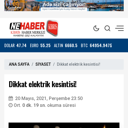
DOLAR
47.74
EURO
55.25
ALTIN
6660.5
BTC
64954.947$
ANA SAYFA
SİYASET
Dikkat elektrik kesintisi!
Dikkat elektrik kesintisi!
20 Mayıs, 2021, Perşembe 23:50
Ort.
0 dk. 19 sn.
okuma süresi