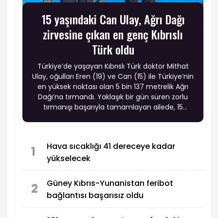
15 yaşındaki Can Ulay, Ağrı Dağı
zirvesine çıkan en genç Kıbrıslı
Türk oldu
Türkiye’de yaşayan Kıbrıslı Türk doktor Mithat
Ulay, oğulları Eren (19) ve Can (15) ile Türkiye’nin
en yüksek noktası olan 5 bin 137 metrelik Ağrı
Dağı’na tırmandı. Yaklaşık bir gün süren zorlu
tırmanışı başarıyla tamamlayan ailede, 15
yaşındaki Can Ulay Ağrı Dağı zirvesine ulaşan en
genç Kıbrıslı Türk oldu.
Hava sıcaklığı 41 dereceye kadar
1
yükselecek
Güney Kıbrıs-Yunanistan feribot
2
bağlantısı başarısız oldu