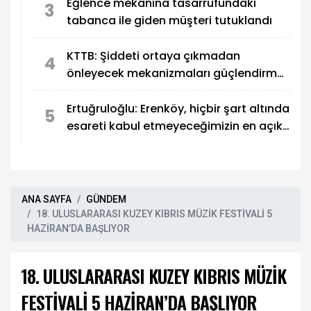
Eğlence mekanına tasarrufundaki
3
tabanca ile giden müşteri tutuklandı
KTTB: Şiddeti ortaya çıkmadan
4
önleyecek mekanizmaları güçlendirmek
zorundayız
Ertuğruloğlu: Erenköy, hiçbir şart altında
5
esareti kabul etmeyeceğimizin en açık
kanıtıdır
ANA SAYFA
GÜNDEM
18. ULUSLARARASI KUZEY KIBRIS MÜZİK FESTİVALİ 5
HAZİRAN’DA BAŞLIYOR
18. ULUSLARARASI KUZEY KIBRIS MÜZİK
FESTİVALİ 5 HAZİRAN’DA BAŞLIYOR