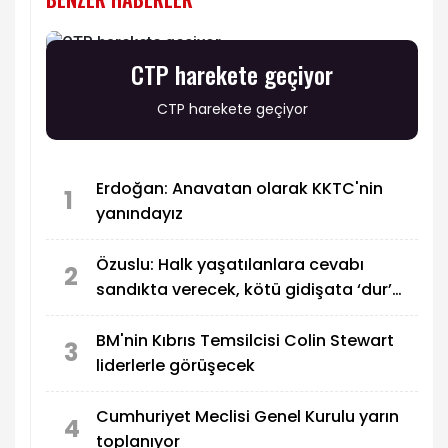
CTP harekete geçiyor
CTP harekete geçiyor
Erdoğan: Anavatan olarak KKTC'nin
1
yanındayız
Özuslu: Halk yaşatılanlara cevabı
2
sandıkta verecek, kötü gidişata ‘dur’
diyecek!
BM'nin Kıbrıs Temsilcisi Colin Stewart
3
liderlerle görüşecek
Cumhuriyet Meclisi Genel Kurulu yarın
4
toplanıyor