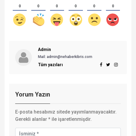
0
0
0
0
0
0
Admin
Mail:
admin@nehaberkibris.com
Tüm yazıları
Yorum Yazın
E-posta hesabınız sitede yayımlanmayacaktır.
Gerekli alanlar
*
ile işaretlenmişdir.