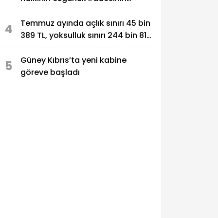
simgesi olarak sonsuza dek
yaşayacak
Temmuz ayında açlık sınırı 45 bin
4
389 TL, yoksulluk sınırı 244 bin 818
TL oldu
Güney Kıbrıs’ta yeni kabine
5
göreve başladı