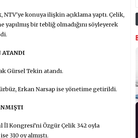
, NTV'ye konuya ilişkin açıklama yaptı. Çelik,
e yapılmış bir tebliğ olmadığını söyleyerek
di.
 ATANDI
rak Gürsel Tekin atandı.
rbüz, Erkan Narsap ise yönetime getirildi.
ANMIŞTI
 İl Kongresi’ni Özgür Çelik 342 oyla
se 310 oy almıştı.