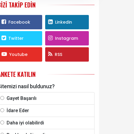
BIZI TAKIP EDIN
Facebook
Linkedin
Twitter
Instagram
Youtube
RSS
ANKETE KATILIN
itemizi nasıl buldunuz?
Gayet Başarılı
İdare Eder
Daha iyi olabilirdi