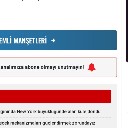
EMLİ MANŞETLERİ
kanalımıza
abone olmayı unutmayın!
ngınında New York büyüklüğünde alan küle döndü
yecek mekanizmaları güçlendirmek zorundayız