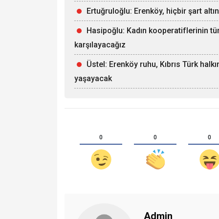
Ertuğruloğlu: Erenköy, hiçbir şart alt
Hasipoğlu: Kadın kooperatiflerinin tü
karşılayacağız
Üstel: Erenköy ruhu, Kıbrıs Türk halk
yaşayacak
0
0
0
Admin