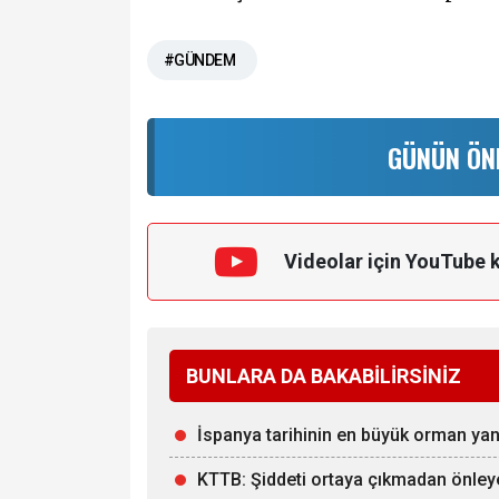
#GÜNDEM
GÜNÜN ÖN
Videolar için YouTube 
BUNLARA DA BAKABİLİRSİNİZ
İspanya tarihinin en büyük orman ya
KTTB: Şiddeti ortaya çıkmadan önle