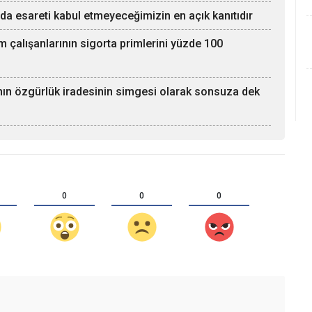
ında esareti kabul etmeyeceğimizin en açık kanıtıdır
m çalışanlarının sigorta primlerini yüzde 100
ının özgürlük iradesinin simgesi olarak sonsuza dek
0
0
0