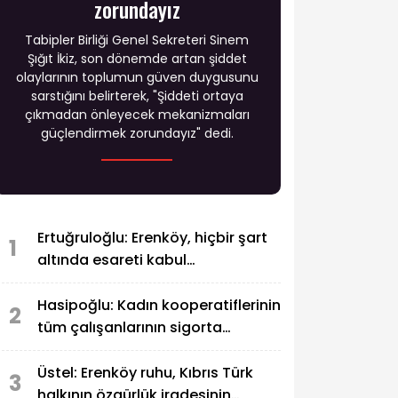
zorundayız
Tabipler Birliği Genel Sekreteri Sinem
Şığıt İkiz, son dönemde artan şiddet
olaylarının toplumun güven duygusunu
sarstığını belirterek, "Şiddeti ortaya
çıkmadan önleyecek mekanizmaları
güçlendirmek zorundayız" dedi.
Ertuğruloğlu: Erenköy, hiçbir şart
1
altında esareti kabul
etmeyeceğimizin en açık kanıtıdır
Hasipoğlu: Kadın kooperatiflerinin
2
tüm çalışanlarının sigorta
primlerini yüzde 100
karşılayacağız
Üstel: Erenköy ruhu, Kıbrıs Türk
3
halkının özgürlük iradesinin