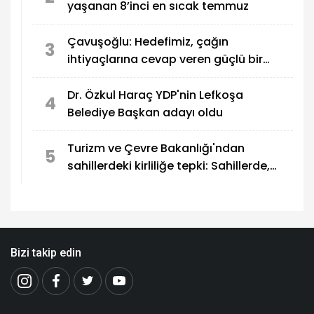
yaşanan 8’inci en sıcak temmuz
Çavuşoğlu: Hedefimiz, çağın
3
ihtiyaçlarına cevap veren güçlü bir
eğitim sistemi oluşturmak
Dr. Özkul Haraç YDP'nin Lefkoşa
4
Belediye Başkan adayı oldu
Turizm ve Çevre Bakanlığı'ndan
5
sahillerdeki kirliliğe tepki: Sahillerde,
utandıran manzaralar!
Bizi takip edin