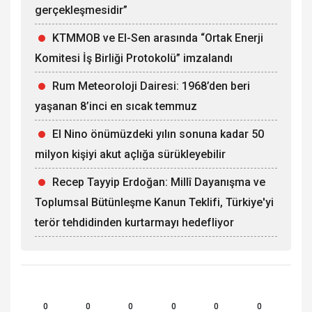
gerçekleşmesidir”
KTMMOB ve El-Sen arasında “Ortak Enerji
Komitesi İş Birliği Protokolü” imzalandı
Rum Meteoroloji Dairesi: 1968’den beri
yaşanan 8’inci en sıcak temmuz
El Nino önümüzdeki yılın sonuna kadar 50
milyon kişiyi akut açlığa sürükleyebilir
Recep Tayyip Erdoğan: Millî Dayanışma ve
Toplumsal Bütünleşme Kanun Teklifi, Türkiye'yi
terör tehdidinden kurtarmayı hedefliyor
0
0
0
0
0
0