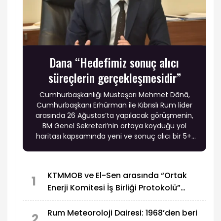
Dana “Hedefimiz sonuç alıcı
süreçlerin gerçekleşmesidir”
Cumhurbaşkanlığı Müsteşarı Mehmet Dânâ,
Cumhurbaşkanı Erhürman ile Kıbrıslı Rum lider
arasında 26 Ağustos’ta yapılacak görüşmenin,
BM Genel Sekreteri’nin ortaya koyduğu yol
haritası kapsamında yeni ve sonuç alıcı bir 5+1
toplantısına hazırlık niteliği taşıdığını belirtti.
KTMMOB ve El-Sen arasında “Ortak
1
Enerji Komitesi İş Birliği Protokolü”
imzalandı
Rum Meteoroloji Dairesi: 1968’den beri
2