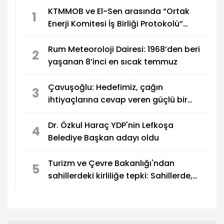
KTMMOB ve El-Sen arasında “Ortak
1
Enerji Komitesi İş Birliği Protokolü”
imzalandı
Rum Meteoroloji Dairesi: 1968’den beri
2
yaşanan 8’inci en sıcak temmuz
Çavuşoğlu: Hedefimiz, çağın
3
ihtiyaçlarına cevap veren güçlü bir
eğitim sistemi oluşturmak
Dr. Özkul Haraç YDP'nin Lefkoşa
4
Belediye Başkan adayı oldu
Turizm ve Çevre Bakanlığı'ndan
5
sahillerdeki kirliliğe tepki: Sahillerde,
utandıran manzaralar!