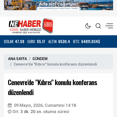
DOLAR
47.59
EURO
55.17
ALTIN
6530.4
BTC
64811.034$
ANA SAYFA
GÜNDEM
Cenevre'de "Kıbrıs" konulu konferans düzenlendi
Cenevre'de "Kıbrıs" konulu konferans
düzenlendi
09 Mayıs, 2026, Cumartesi 14:18
Ort.
3 dk. 20 sn.
okuma süresi