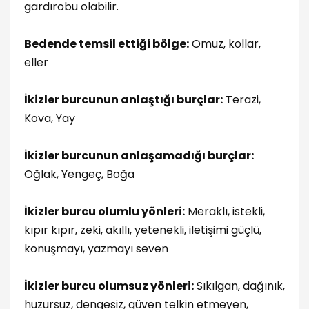
gardırobu olabilir.
Bedende temsil ettiği bölge:
Omuz, kollar,
eller
İkizler burcunun anlaştığı burçlar:
Terazi,
Kova, Yay
İkizler burcunun anlaşamadığı burçlar:
Oğlak, Yengeç, Boğa
İkizler burcu olumlu yönleri:
Meraklı, istekli,
kıpır kıpır, zeki, akıllı, yetenekli, iletişimi güçlü,
konuşmayı, yazmayı seven
İkizler burcu olumsuz yönleri:
Sıkılgan, dağınık,
huzursuz, dengesiz, güven telkin etmeyen,