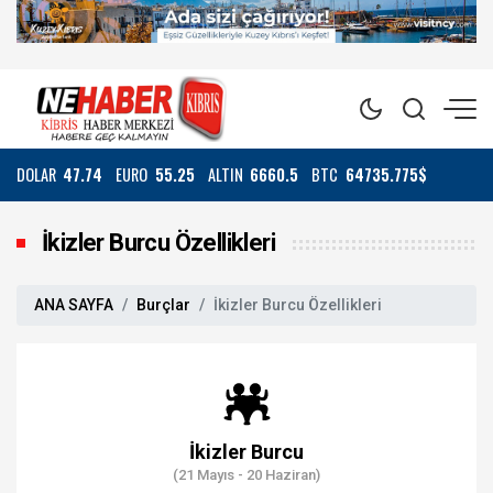
DOLAR
47.74
EURO
55.25
ALTIN
6660.5
BTC
64735.775$
İkizler Burcu Özellikleri
ANA SAYFA
Burçlar
İkizler Burcu Özellikleri
İkizler Burcu
(21 Mayıs - 20 Haziran)