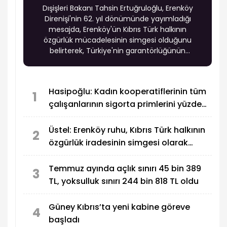
Dışişleri Bakanı Tahsin Ertuğruloğlu, Erenköy
Direnişi'nin 62. yıl dönümünde yayımladığı
mesajda, Erenköy'ün Kıbrıs Türk halkının
özgürlük mücadelesinin simgesi olduğunu
belirterek, Türkiye'nin garantörlüğünün
vazgeçilmez olduğunu vurguladı.
Hasipoğlu: Kadın kooperatiflerinin tüm
1
çalışanlarının sigorta primlerini yüzde
100 karşılayacağız
Üstel: Erenköy ruhu, Kıbrıs Türk halkının
2
özgürlük iradesinin simgesi olarak
sonsuza dek yaşayacak
Temmuz ayında açlık sınırı 45 bin 389
3
TL, yoksulluk sınırı 244 bin 818 TL oldu
Güney Kıbrıs’ta yeni kabine göreve
4
başladı