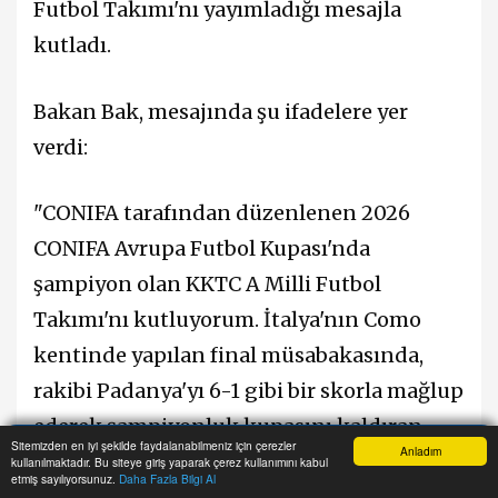
Futbol Takımı'nı yayımladığı mesajla
kutladı.
Bakan Bak, mesajında şu ifadelere yer
verdi:
"CONIFA tarafından düzenlenen 2026
CONIFA Avrupa Futbol Kupası'nda
şampiyon olan KKTC A Milli Futbol
Takımı'nı kutluyorum. İtalya'nın Como
kentinde yapılan final müsabakasında,
rakibi Padanya'yı 6-1 gibi bir skorla mağlup
ederek şampiyonluk kupasını kaldıran
Sitemizden en iyi şekilde faydalanabilmeniz için çerezler
Anladım
milli sporcularımıza, Kıbrıs Türk halkını en
kullanılmaktadır. Bu siteye giriş yaparak çerez kullanımını kabul
Anasayfa
Yazarlar
Haber Ara
İhbar Hattı
Menu
etmiş sayılıyorsunuz.
Daha Fazla Bilgi Al
güzel şekilde temsil ettikleri için teşekkür