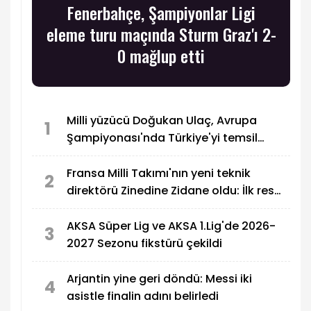
Fenerbahçe, Şampiyonlar Ligi
eleme turu maçında Sturm Graz'ı 2-
0 mağlup etti
Milli yüzücü Doğukan Ulaç, Avrupa
1
Şampiyonası'nda Türkiye'yi temsil
edecek
Fransa Milli Takımı'nın yeni teknik
2
direktörü Zinedine Zidane oldu: İlk resmi
maçı Türkiye
AKSA Süper Lig ve AKSA 1.Lig'de 2026-
3
2027 Sezonu fikstürü çekildi
Arjantin yine geri döndü: Messi iki
4
asistle finalin adını belirledi