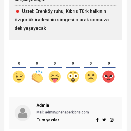
Üstel: Erenköy ruhu, Kıbrıs Türk halkının
özgürlük iradesinin simgesi olarak sonsuza
dek yaşayacak
0
0
0
0
0
0
Admin
Mail:
admin@nehaberkibris.com
Tüm yazıları