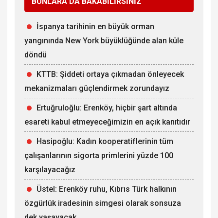
BUNLARA DA BAKABİLİRSİNİZ
İspanya tarihinin en büyük orman
yangınında New York büyüklüğünde alan küle
döndü
KTTB: Şiddeti ortaya çıkmadan önleyecek
mekanizmaları güçlendirmek zorundayız
Ertuğruloğlu: Erenköy, hiçbir şart altında
esareti kabul etmeyeceğimizin en açık kanıtıdır
Hasipoğlu: Kadın kooperatiflerinin tüm
çalışanlarının sigorta primlerini yüzde 100
karşılayacağız
Üstel: Erenköy ruhu, Kıbrıs Türk halkının
özgürlük iradesinin simgesi olarak sonsuza
dek yaşayacak