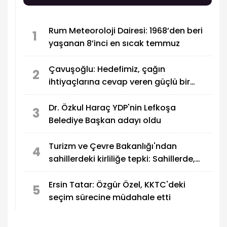
Rum Meteoroloji Dairesi: 1968’den beri
1
yaşanan 8’inci en sıcak temmuz
Çavuşoğlu: Hedefimiz, çağın
2
ihtiyaçlarına cevap veren güçlü bir
eğitim sistemi oluşturmak
Dr. Özkul Haraç YDP'nin Lefkoşa
3
Belediye Başkan adayı oldu
Turizm ve Çevre Bakanlığı'ndan
4
sahillerdeki kirliliğe tepki: Sahillerde,
utandıran manzaralar!
Ersin Tatar: Özgür Özel, KKTC'deki
5
seçim sürecine müdahale etti