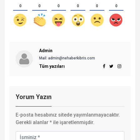
0
0
0
0
0
0
Admin
Mail:
admin@nehaberkibris.com
Tüm yazıları
Yorum Yazın
E-posta hesabınız sitede yayımlanmayacaktır.
Gerekli alanlar
*
ile işaretlenmişdir.