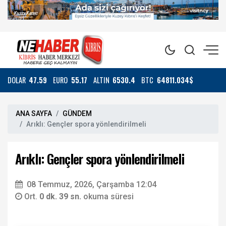
DOLAR
47.59
EURO
55.17
ALTIN
6530.4
BTC
64811.034$
ANA SAYFA
GÜNDEM
Arıklı: Gençler spora yönlendirilmeli
Arıklı: Gençler spora yönlendirilmeli
08 Temmuz, 2026, Çarşamba 12:04
Ort.
0 dk. 39 sn.
okuma süresi