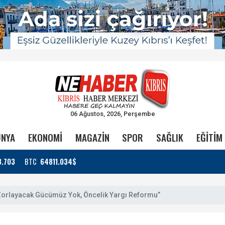
06 Ağustos, 2026, Perşembe
NYA
EKONOMİ
MAGAZİN
SPOR
SAĞLIK
EĞİTİM
3.703
BTC
64811.034$
 Zorlayacak Gücümüz Yok, Öncelik Yargı Reformu”