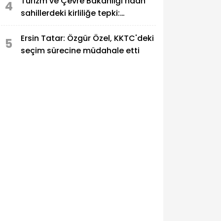
Turizm ve Çevre Bakanlığı'ndan
4
sahillerdeki kirliliğe tepki:
Sahillerde, utandıran manzaralar!
Ersin Tatar: Özgür Özel, KKTC'deki
5
seçim sürecine müdahale etti