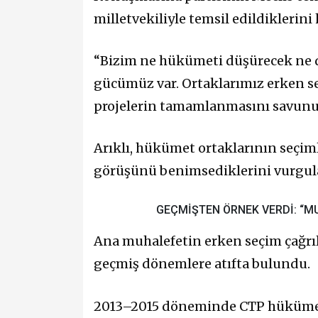
milletvekiliyle temsil edildiklerini 
“Bizim ne hükümeti düşürecek ne d
gücümüz var. Ortaklarımız erken s
projelerin tamamlanmasını savunuyo
Arıklı, hükümet ortaklarının seçi
görüşünü benimsediklerini vurgul
GEÇMİŞTEN ÖRNEK VERDİ: “M
Ana muhalefetin erken seçim çağrılar
geçmiş dönemlere atıfta bulundu.
2013–2015 döneminde CTP hükümeti