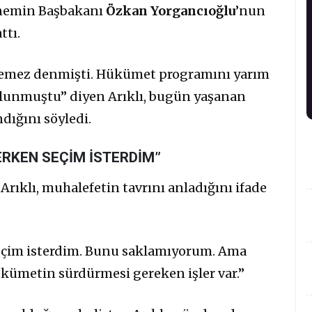
önemin Başbakanı
Özkan Yorgancıoğlu
’nun
ttı.
ilemez denmişti. Hükümet programını yarım
lunmuştu” diyen Arıklı, bugün yaşanan
dığını söyledi.
RKEN SEÇİM İSTERDİM”
rıklı, muhalefetin tavrını anladığını ifade
seçim isterdim. Bunu saklamıyorum. Ama
metin sürdürmesi gereken işler var.”