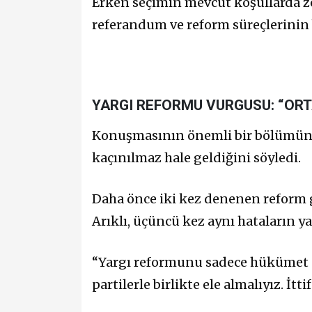
Erken seçimin mevcut koşullarda z
referandum ve reform süreçlerini
YARGI REFORMU VURGUSU: “ORT
Konuşmasının önemli bir bölümünü
kaçınılmaz hale geldiğini söyledi.
Daha önce iki kez denenen reform g
Arıklı, üçüncü kez aynı hataların y
“Yargı reformunu sadece hükümet d
partilerle birlikte ele almalıyız. İtt