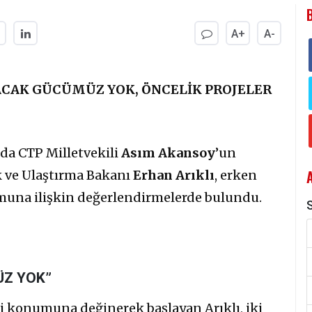
A+
A-
YACAK GÜCÜMÜZ YOK, ÖNCELİK PROJELER
da CTP Milletvekili
Asım Akansoy
’un
k ve Ulaştırma Bakanı
Erhan Arıklı
, erken
rmuna ilişkin değerlendirmelerde bulundu.
S
ÜZ YOK”
i konumuna değinerek başlayan Arıklı, iki