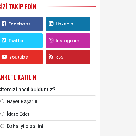
BIZI TAKIP EDIN
Facebook
Linkedin
Twitter
Instagram
Youtube
RSS
ANKETE KATILIN
itemizi nasıl buldunuz?
Gayet Başarılı
İdare Eder
Daha iyi olabilirdi