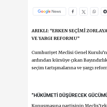
ARIKLI: “ERKEN SEÇİMİ ZORLA
VE YARGI REFORMU”
Cumhuriyet Meclisi Genel Kurulu’n
ardından kürsüye çıkan Bayındırlı
seçim tartışmalarına ve yargı refo
“HÜKÜMETİ DÜŞÜRECEK GÜCÜM
Konuşmasına partisinin Meclis’tek