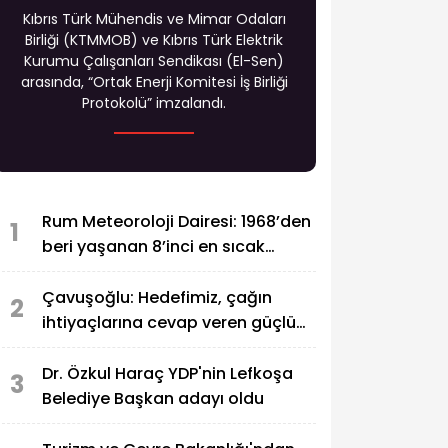
Kıbrıs Türk Mühendis ve Mimar Odaları
Birliği (KTMMOB) ve Kıbrıs Türk Elektrik
Kurumu Çalışanları Sendikası (El-Sen)
arasında, “Ortak Enerji Komitesi İş Birliği
Protokolü” imzalandı.
Rum Meteoroloji Dairesi: 1968’den
1
beri yaşanan 8’inci en sıcak
temmuz
Çavuşoğlu: Hedefimiz, çağın
2
ihtiyaçlarına cevap veren güçlü
bir eğitim sistemi oluşturmak
Dr. Özkul Haraç YDP'nin Lefkoşa
3
Belediye Başkan adayı oldu