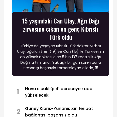
15 yaşındaki Can Ulay, Ağrı Dağı
zirvesine çıkan en genç Kıbrıslı
Türk oldu
Türkiye’de yaşayan Kıbrıslı Türk doktor Mithat
Ulay, oğulları Eren (19) ve Can (15) ile Türkiye’nin
en yüksek noktası olan 5 bin 137 metrelik Ağrı
Dağı’na tırmandı. Yaklaşık bir gün süren zorlu
tırmanışı başarıyla tamamlayan ailede, 15
yaşındaki Can Ulay Ağrı Dağı zirvesine ulaşan en
genç Kıbrıslı Türk oldu.
Hava sıcaklığı 41 dereceye kadar
1
yükselecek
Güney Kıbrıs-Yunanistan feribot
2
bağlantısı başarısız oldu