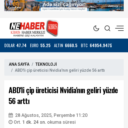
DOLAR
47.74
EURO
55.25
ALTIN
6660.5
BTC
64954.947$
ANA SAYFA
TEKNOLOJİ
ABD'li çip üreticisi Nvidia'nın geliri yüzde 56 arttı
ABD'li çip üreticisi Nvidia'nın geliri yüzde
56 arttı
28 Ağustos, 2025, Perşembe 11:20
Ort.
1 dk. 24 sn.
okuma süresi