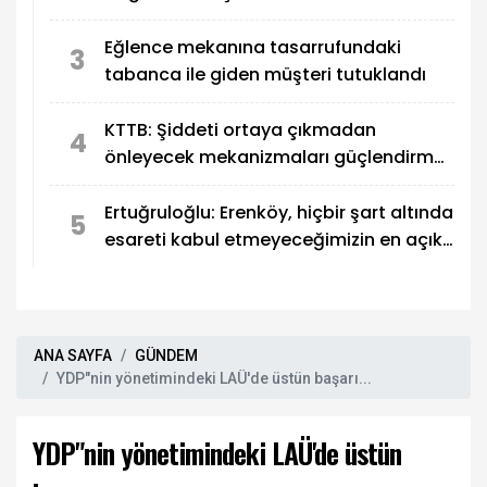
Eğlence mekanına tasarrufundaki
3
tabanca ile giden müşteri tutuklandı
KTTB: Şiddeti ortaya çıkmadan
4
önleyecek mekanizmaları güçlendirmek
zorundayız
Ertuğruloğlu: Erenköy, hiçbir şart altında
5
esareti kabul etmeyeceğimizin en açık
kanıtıdır
ANA SAYFA
GÜNDEM
YDP"nin yönetimindeki LAÜ'de üstün başarı...
YDP"nin yönetimindeki LAÜ'de üstün