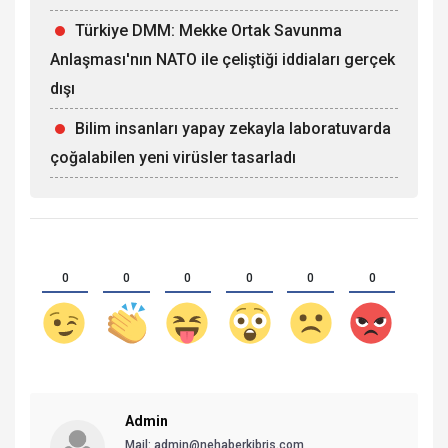
Türkiye DMM: Mekke Ortak Savunma
Anlaşması'nın NATO ile çeliştiği iddiaları gerçek
dışı
Bilim insanları yapay zekayla laboratuvarda
çoğalabilen yeni virüsler tasarladı
0
0
0
0
0
0
Admin
Mail: admin@nehaberkibris.com