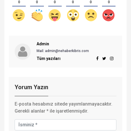
0
0
0
0
0
0
Admin
Mail: admin@nehaberkibris.com
Tüm yazıları
Yorum Yazın
E-posta hesabınız sitede yayımlanmayacaktır.
Gerekli alanlar
*
ile işaretlenmişdir.