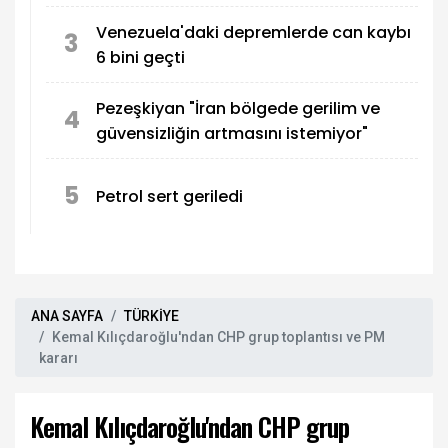
Venezuela'daki depremlerde can kaybı
3
6 bini geçti
Pezeşkiyan "İran bölgede gerilim ve
4
güvensizliğin artmasını istemiyor"
5
Petrol sert geriledi
ANA SAYFA
TÜRKİYE
Kemal Kılıçdaroğlu'ndan CHP grup toplantısı ve PM
kararı
Kemal Kılıçdaroğlu'ndan CHP grup