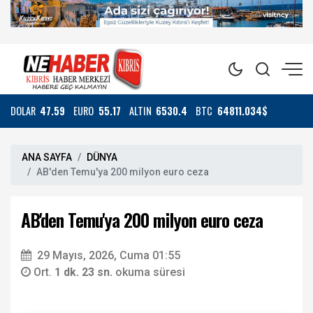
DOLAR
47.59
EURO
55.17
ALTIN
6530.4
BTC
64811.034$
ANA SAYFA
DÜNYA
AB'den Temu'ya 200 milyon euro ceza
AB'den Temu'ya 200 milyon euro ceza
29 Mayıs, 2026, Cuma 01:55
Ort.
1 dk. 23 sn.
okuma süresi