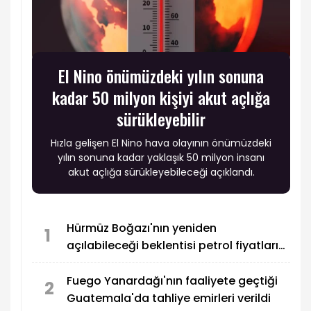
El Nino önümüzdeki yılın sonuna
kadar 50 milyon kişiyi akut açlığa
sürükleyebilir
Hızla gelişen El Nino hava olayının önümüzdeki
yılın sonuna kadar yaklaşık 50 milyon insanı
akut açlığa sürükleyebileceği açıklandı.
Hürmüz Boğazı'nın yeniden
1
açılabileceği beklentisi petrol fiyatlarını
düşürdü
Fuego Yanardağı'nın faaliyete geçtiği
2
Guatemala'da tahliye emirleri verildi