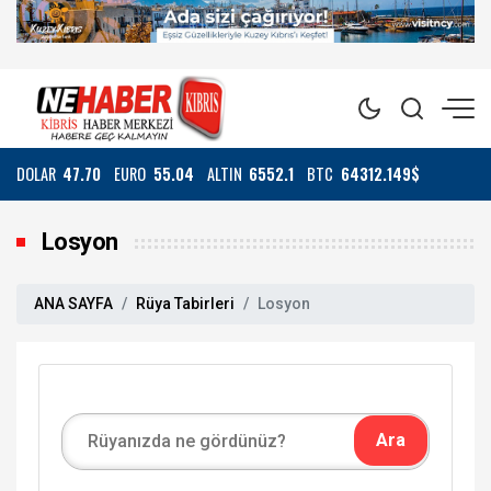
DOLAR
47.70
EURO
55.04
ALTIN
6552.1
BTC
64312.149$
Losyon
ANA SAYFA
Rüya Tabirleri
Losyon