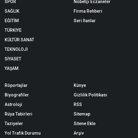
SPOR
Nöbetçi Eczaneler
SAĞLIK
Firma Rehberi
EĞİTİM
Seri İlanlar
TÜRKİYE
KÜLTÜR SANAT
TEKNOLOJİ
SİYASET
YAŞAM
Röportajlar
Künye
Biyografiler
Gizlilik Politikası
Astroloji
RSS
Rüya Tabirleri
Sitemap
Taziyeler
Sitene Ekle
Yol Trafik Durumu
Arşiv