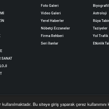
Foto Galeri
Biyografil
Mİ
Video Galeri
Astroloji
İN
Yerel Haberler
Rüya Tabir
Nöbetçi Eczaneler
Taziyeler
K
Firma Rehberi
Yol Trafi
Seri İlanlar
Etkinlik T
YE
R SANAT
LOJİ
ET
an yazı, haber, video ve fotoğrafların her türlü hakkı saklıdır. İzin alınmada
r kullanılmaktadır. Bu siteye giriş yaparak çerez kullanımını
| Yazılım:
Onemsoft