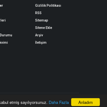
er
Gizlilik Politikası
RSS
leri
Sitemap
Sitene Ekle
k Durumu
Arşiv
akvimi
İletişim
n, kaynak gösterilerek dahi kullanılamaz.
Anladım
 kabul etmiş sayılıyorsunuz.
Daha Fazla