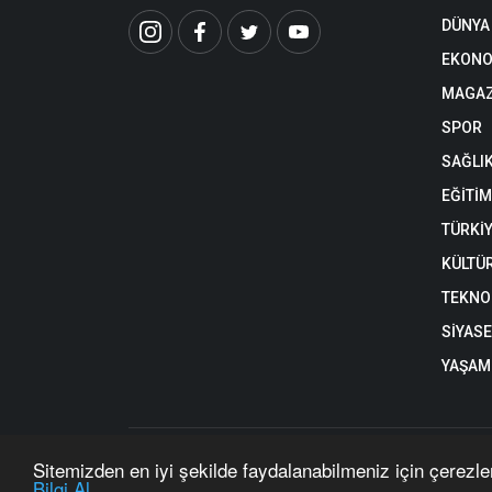
DÜNYA
EKONO
MAGAZ
SPOR
SAĞLI
EĞİTİM
TÜRKİ
KÜLTÜ
TEKNO
SİYAS
YAŞAM
https://www.nehaberkibris.com/ internet sitesinde yayınlan
Sitemizden en iyi şekilde faydalanabilmeniz için çerezle
Copyright © 2026 Ne Haber Kıbrıs - Tüm hakları saklıdır. 
Bilgi Al