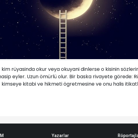
r kim rüyasinda okur veya okuyani dinlerse o kisinin sözler
ni nasip eyler. Uzun ömürlü olur. Bir baska rivayete görede
kimseye kitabi ve hikmeti ögretmesine ve onu halis itikatla
EM
Yazarlar
Röportajl