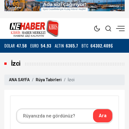
DOLAR
47.58
EURO
54.93
ALTIN
6365.7
BTC
64302.409$
İzci
ANA SAYFA
Rüya Tabirleri
İzci