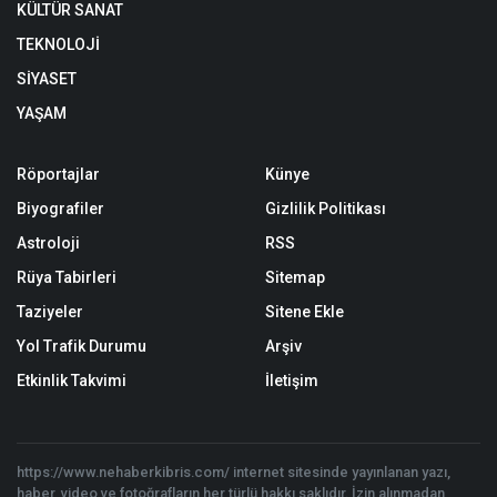
KÜLTÜR SANAT
TEKNOLOJİ
SİYASET
YAŞAM
Röportajlar
Künye
Biyografiler
Gizlilik Politikası
Astroloji
RSS
Rüya Tabirleri
Sitemap
Taziyeler
Sitene Ekle
Yol Trafik Durumu
Arşiv
Etkinlik Takvimi
İletişim
https://www.nehaberkibris.com/ internet sitesinde yayınlanan yazı,
haber, video ve fotoğrafların her türlü hakkı saklıdır. İzin alınmadan,