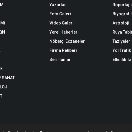
EM
Yazarlar
Röportajl
Foto Galeri
Biyografil
Mİ
Video Galeri
Astroloji
İN
Yerel Haberler
Rüya Tabir
Nöbetçi Eczaneler
Taziyeler
K
Firma Rehberi
Yol Trafi
Seri İlanlar
Etkinlik T
YE
R SANAT
LOJİ
ET
an yazı, haber, video ve fotoğrafların her türlü hakkı saklıdır. İzin alınmada