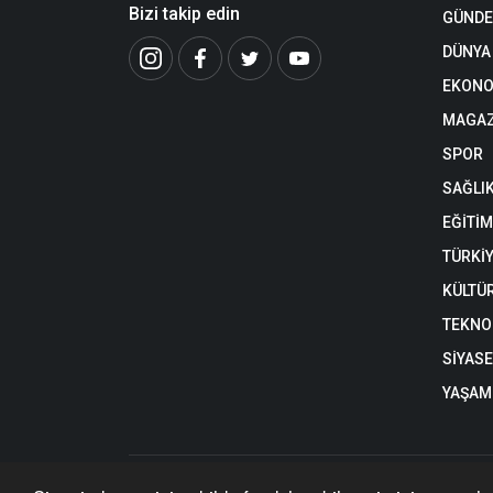
Bizi takip edin
GÜND
DÜNYA
EKONO
MAGAZ
SPOR
SAĞLI
EĞİTİM
TÜRKİ
KÜLTÜ
TEKNO
SİYAS
YAŞAM
https://www.nehaberkibris.com/ internet sitesinde yayınlan