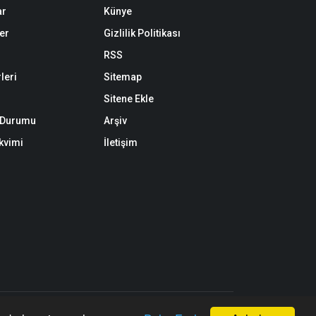
ar
Künye
er
Gizlilik Politikası
RSS
leri
Sitemap
Sitene Ekle
k Durumu
Arşiv
akvimi
İletişim
n, kaynak gösterilerek dahi kullanılamaz.