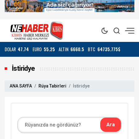
DOLAR
47.74
EURO
55.25
ALTIN
6660.5
BTC
64735.775$
İstiridye
ANA SAYFA
Rüya Tabirleri
İstiridye