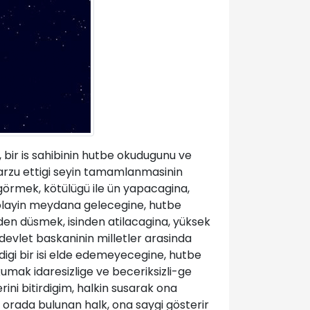
 bir is sahibinin hutbe okudugunu ve
arzu ettigi seyin tamamlanmasinin
 görmek, kötülügü ile ün yapacagina,
r olayin meydana gelecegine, hutbe
den düsmek, isinden atilacagina, yüksek
devlet baskaninin milletler arasinda
digi bir isi elde edemeyecegine, hutbe
mak idaresizlige ve beceriksizli-ge
ini bitirdigim, halkin susarak ona
 orada bulunan halk, ona saygi gösterir