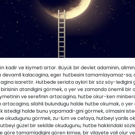
kadir ve kiymeti artar. Büyük bir devlet adaminin, alimin,
de devamli kalacagina, eger hutbesini tamamlayamaz-sa, 
na isarettir. Hutbede seriata aykiri bir söz söy-ledigini
ka birisinin atandigini görmek, o yer ve zamanda önemli bi
iymetinin ve serefinin artacagina, hutbe okur-ken minber
 artacagina, silahli bulundugu halde hutbe okumak, o yer 
ak istedigi halde bunu yapamadi-gini görmek, olmasini iste
e okudugunu görmek, zu-lüm ve cefaya, hutbeyi yanlis oku
utbeyi güzel bir sekilde okudugunu, hutbe hakkindaki sözler
 göre tamamladigini gören kimse, bir vilayete vali olur ve