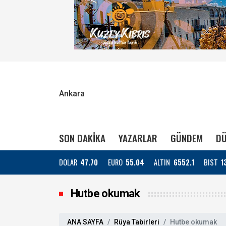
Ankara
SON DAKİKA
YAZARLAR
GÜNDEM
DÜ
DOLAR
47.70
EURO
55.04
ALTIN
6552.1
BIST
1
Hutbe okumak
ANA SAYFA
Rüya Tabirleri
Hutbe okumak