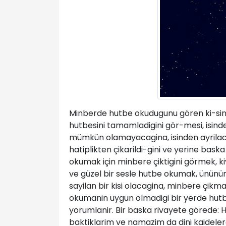
Minberde hutbe okudugunu gören ki-sinin 
hutbesini tamamladigini gör-mesi, isin
mümkün olamayacagina, isinden ayrilacagi
hatiplikten çikarildi-gini ve yerine bas
okumak için minbere çiktigini görmek, k
ve güzel bir sesle hutbe okumak, ününün
sayilan bir kisi olacagina, minbere çikm
okumanin uygun olmadigi bir yerde hutb
yorumlanir. Bir baska rivayete görede: H
baktiklarim ve namazim da dini kaidelere