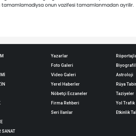
zi tamamlamadiysa onun vazifesi tamamlanmadan ayrilir.
EM
Yazarlar
Röportajl
Foto Galeri
Biyografil
Mİ
Video Galeri
Astroloji
İN
Yerel Haberler
Rüya Tabir
Nöbetçi Eczaneler
Taziyeler
K
Firma Rehberi
Yol Trafi
Seri İlanlar
Etkinlik T
YE
R SANAT