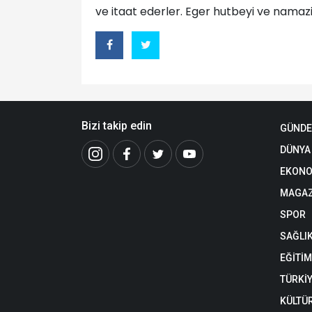
ve itaat ederler. Eger hutbeyi ve nama
Bizi takip edin
GÜND
DÜNYA
EKONO
MAGAZ
SPOR
SAĞLI
EĞİTİM
TÜRKİ
KÜLTÜ