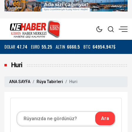
DOLAR
47.74
EURO
55.25
ALTIN
6660.5
BTC
64954.947$
Huri
ANA SAYFA
Rüya Tabirleri
Huri